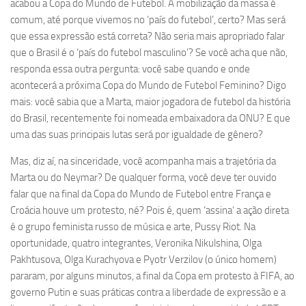
acabou a Copa do Mundo de Futebol. A mobilização da massa é
comum, até porque vivemos no ‘país do futebol’, certo? Mas será
que essa expressão está correta? Não seria mais apropriado falar
que o Brasil é o ‘país do futebol masculino’? Se você acha que não,
responda essa outra pergunta: você sabe quando e onde
acontecerá a próxima Copa do Mundo de Futebol Feminino? Digo
mais: você sabia que a Marta, maior jogadora de futebol da história
do Brasil, recentemente foi nomeada embaixadora da ONU? E que
uma das suas principais lutas será por igualdade de gênero?
Mas, diz aí, na sinceridade, você acompanha mais a trajetória da
Marta ou do Neymar? De qualquer forma, você deve ter ouvido
falar que na final da Copa do Mundo de Futebol entre França e
Croácia houve um protesto, né? Pois é, quem ‘assina’ a ação direta
é o grupo feminista russo de música e arte, Pussy Riot. Na
oportunidade, quatro integrantes, Veronika Nikulshina, Olga
Pakhtusova, Olga Kurachyova e Pyotr Verzilov (o único homem)
pararam, por alguns minutos, a final da Copa em protesto à FIFA, ao
governo Putin e suas práticas contra a liberdade de expressão e a