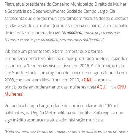
Plath, atual presidente do Conselho Municipal do Direito da Mulher
e Secretária de Desenvolvimento Social de Campo Largo. Ela
acrescenta que o órgão municipal também fiscaliza desde questões
ligadas a saúde da mulher (como a violência no parto), até o trabalho
de inseri-las na sociedade civil:
“
empoderar
, mostrar pra elas que
temos que participar da política, sermos mais autônomas”.
‘Abrindo um parênteses’: é bom lembrar que o termo
‘empoderamento feminino’ foi o mais procurado no Brasil quando o
assunto era ‘tendências visuais’, isso em 2016. A informação é do
site Shutterstock – uma agência de banco de imagens fundada em
2003, com sede em Nova York. Em 2010, a
ONU
lançou os
princípios de empoderamento das mulheres (veja
AQUI
– via
ONU
Mulheres
).
Voltando a Campo Largo, cidade de aproximadamente 110 mil
habitantes, na Região Metropolitana de Curitiba, Zeila explica que
algo inédito acontece na atual administração municipal.
“P
ela primeira vez temos um maior número de mulheres como primeiro