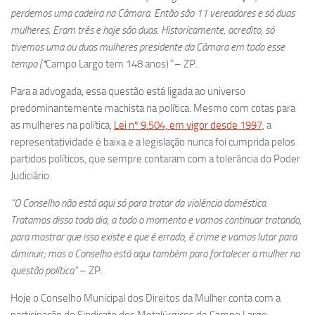
perdemos uma cadeira na Câmara. Então são 11 vereadores e só duas
mulheres. Eram três e hoje são duas. Historicamente, acredito, só
tivemos uma ou duas mulheres presidente da Câmara em todo esse
tempo (*
Campo Largo tem 148 anos)
”
– ZP.
Para a advogada, essa questão está ligada ao universo
predominantemente machista na política. Mesmo com cotas para
as mulheres na política,
Lei nº 9.504, em vigor desde 1997
, a
representatividade é baixa e a legislação nunca foi cumprida pelos
partidos políticos, que sempre contaram com a tolerância do Poder
Judiciário.
“O Conselho não está aqui só para tratar da violência doméstica.
Tratamos disso todo dia, a todo o momento e vamos continuar tratando,
para mostrar que isso existe e que é errado, é crime e vamos lutar para
diminuir; mas o Conselho está aqui também para fortalecer a mulher na
questão política”
– ZP.
Hoje o Conselho Municipal dos Direitos da Mulher conta com a
participação do Sindicato dos Metalúrgicos de Campo Largo