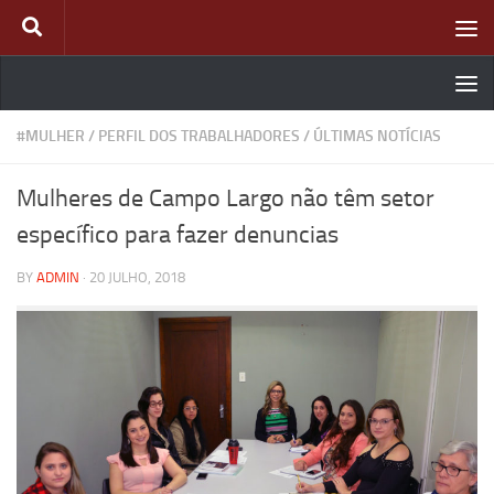
Skip to content
#MULHER
/
PERFIL DOS TRABALHADORES
/
ÚLTIMAS NOTÍCIAS
Mulheres de Campo Largo não têm setor
específico para fazer denuncias
BY
ADMIN
·
20 JULHO, 2018