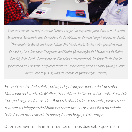
Coletivo reunido na prefeitura de Campo Largo: (da esquerda para direita) => Luciléia
Schonrock (Secretaria dos Conselhos da Prefeitura de Campo Largo); Jéssica de Paula
(Procuradoria Geral); Katiuscia Juliane Zini (Assistência Social e vice-presidente do
Conselho); Lina Sanabria Gonçalves de Oliveira (Associação de Moradores do Bairro
Gorski); Zeila Plath (Presidenta do Conselho e entrevistada); Rosimar Rocio Cunico
(Secretária do Conselho e representante do Sindimovec); Karla Knauber (AME); Luana
Mara Carloto (OAB); Raquel Rodrigues (Associação Reviver)
Em entrevista, Zeila Plath, advogada, atual presidente do Conselho
Municipal do Direito da Mulher, Secretária de Desenvolvimento Social de
Campo Largo e há mais de 15 anos tratando desse assunto, explica que
reativar a Delegacia da Mulher ou criar um setor específico na cidade
“não é nem mais uma luta nossa, é uma briga, e faz tempo”
Quem estava no planeta Terra nos últimos dias sabe que recém