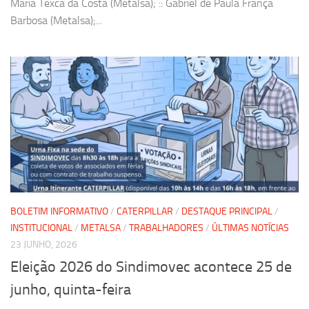
Maria Texca da Costa (Metalsa); :: Gabriel de Paula França
Barbosa (Metalsa);...
BOLETIM INFORMATIVO
/
CATERPILLAR
/
DESTAQUE PRINCIPAL
/
INSTITUCIONAL
/
METALSA
/
TRABALHADORES
/
ÚLTIMAS NOTÍCIAS
23 JUNHO, 2026
Eleição 2026 do Sindimovec acontece 25 de
junho, quinta-feira