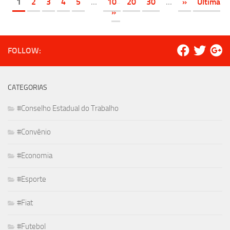
1
2
3
4
5
...
10
20
30
...
»
Última
»
FOLLOW:
CATEGORIAS
#Conselho Estadual do Trabalho
#Convênio
#Economia
#Esporte
#Fiat
#Futebol