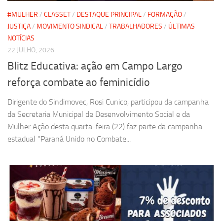
#MULHER
/
CLASSET
/
DESTAQUE PRINCIPAL
/
FORMAÇÃO
/
JUSTIÇA
/
MOVIMENTO SINDICAL
/
TRABALHADORES
/
ÚLTIMAS
NOTÍCIAS
22 JULHO, 2026
Blitz Educativa: ação em Campo Largo
reforça combate ao feminicídio
Dirigente do Sindimovec, Rosi Cunico, participou da campanha
da Secretaria Municipal de Desenvolvimento Social e da
Mulher Ação desta quarta-feira (22) faz parte da campanha
estadual “Paraná Unido no Combate...