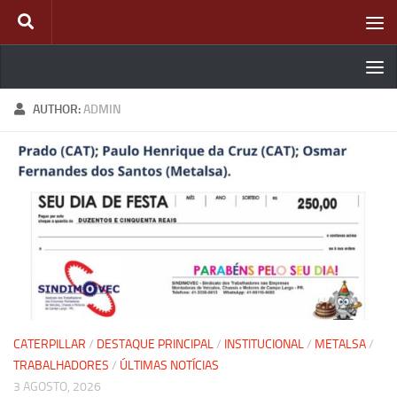
Skip to content
AUTHOR:
ADMIN
CATERPILLAR
/
DESTAQUE PRINCIPAL
/
INSTITUCIONAL
/
METALSA
/
TRABALHADORES
/
ÚLTIMAS NOTÍCIAS
3 AGOSTO, 2026