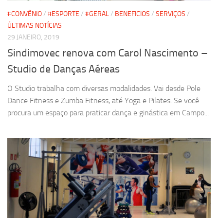
#CONVÊNIO
/
#ESPORTE
/
#GERAL
/
BENEFICIOS
/
SERVIÇOS
/
ÚLTIMAS NOTÍCIAS
29 JANEIRO, 2019
Sindimovec renova com Carol Nascimento –
Studio de Danças Aéreas
O Studio trabalha com diversas modalidades. Vai desde Pole
Dance Fitness e Zumba Fitness, até Yoga e Pilates. Se você
procura um espaço para praticar dança e ginástica em Campo...