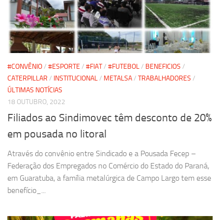
#CONVÊNIO
/
#ESPORTE
/
#FIAT
/
#FUTEBOL
/
BENEFICIOS
/
CATERPILLAR
/
INSTITUCIONAL
/
METALSA
/
TRABALHADORES
/
ÚLTIMAS NOTÍCIAS
18 OUTUBRO, 2022
Filiados ao Sindimovec têm desconto de 20%
em pousada no litoral
Através do convênio entre Sindicado e a Pousada Fecep –
Federação dos Empregados no Comércio do Estado do Paraná,
em Guaratuba, a família metalúrgica de Campo Largo tem esse
benefício_...