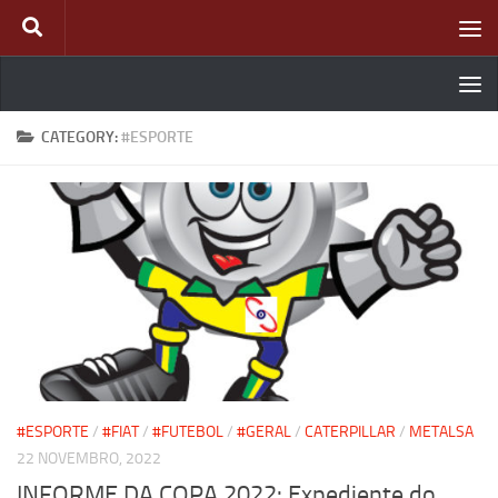
Skip to content
CATEGORY:
#ESPORTE
#ESPORTE
/
#FIAT
/
#FUTEBOL
/
#GERAL
/
CATERPILLAR
/
METALSA
22 NOVEMBRO, 2022
INFORME DA COPA 2022: Expediente do