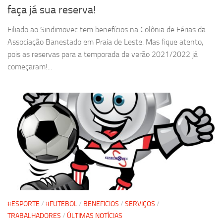
faça já sua reserva!
Filiado ao Sindimovec tem benefícios na Colônia de Férias da
Associação Banestado em Praia de Leste. Mas fique atento,
pois as reservas para a temporada de verão 2021/2022 já
começaram!...
#ESPORTE
/
#FUTEBOL
/
BENEFICIOS
/
SERVIÇOS
/
TRABALHADORES
/
ÚLTIMAS NOTÍCIAS