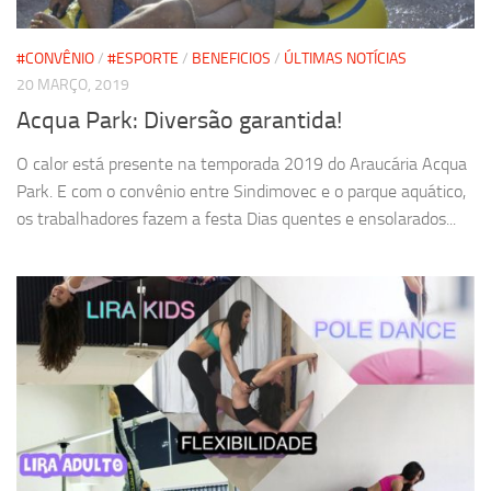
#CONVÊNIO
/
#ESPORTE
/
BENEFICIOS
/
ÚLTIMAS NOTÍCIAS
20 MARÇO, 2019
Acqua Park: Diversão garantida!
O calor está presente na temporada 2019 do Araucária Acqua
Park. E com o convênio entre Sindimovec e o parque aquático,
os trabalhadores fazem a festa Dias quentes e ensolarados...