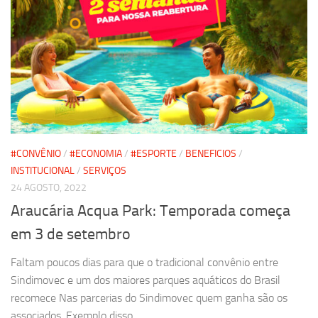
#CONVÊNIO
/
#ECONOMIA
/
#ESPORTE
/
BENEFICIOS
/
INSTITUCIONAL
/
SERVIÇOS
24 AGOSTO, 2022
Araucária Acqua Park: Temporada começa
em 3 de setembro
Faltam poucos dias para que o tradicional convênio entre
Sindimovec e um dos maiores parques aquáticos do Brasil
recomece Nas parcerias do Sindimovec quem ganha são os
associados. Exemplo disso...