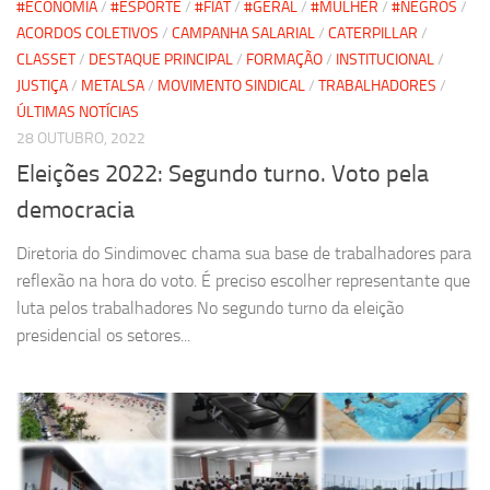
#ECONOMIA
/
#ESPORTE
/
#FIAT
/
#GERAL
/
#MULHER
/
#NEGROS
/
ACORDOS COLETIVOS
/
CAMPANHA SALARIAL
/
CATERPILLAR
/
CLASSET
/
DESTAQUE PRINCIPAL
/
FORMAÇÃO
/
INSTITUCIONAL
/
JUSTIÇA
/
METALSA
/
MOVIMENTO SINDICAL
/
TRABALHADORES
/
ÚLTIMAS NOTÍCIAS
28 OUTUBRO, 2022
Eleições 2022: Segundo turno. Voto pela
democracia
Diretoria do Sindimovec chama sua base de trabalhadores para
reflexão na hora do voto. É preciso escolher representante que
luta pelos trabalhadores No segundo turno da eleição
presidencial os setores...