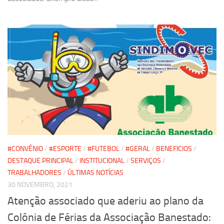
#CONVÊNIO
/
#ESPORTE
/
#FUTEBOL
/
#GERAL
/
BENEFICIOS
/
DESTAQUE PRINCIPAL
/
INSTITUCIONAL
/
SERVIÇOS
/
TRABALHADORES
/
ÚLTIMAS NOTÍCIAS
30 NOVEMBRO, 2021
Atenção associado que aderiu ao plano da
Colônia de Férias da Associação Banestado: