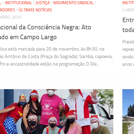
L
/
INSTITUCIONAL
/
JUSTIÇA
/
MOVIMENTO SINDICAL
/
INSTI
HADORES
/
ÚLTIMAS NOTÍCIAS
5 ABR
MBRO, 2025
Ent
cional da Consciência Negra: Ato
tod
cado em Campo Largo
Presi
lica está marcada para 20 de novembro, às 8h30, na
repre
ão Antônio da Costa (Praça do Sagrada). Samba, capoeira,
sindi
afro e ancestralidade estão na programação O Dia...
anos 