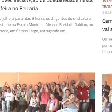
ovec inicia Ação de Solidariedade nesta
#GER
TRAB
feira no Ferraria
3 JUL
julho, a partir das 9 horas, os dirigentes do sindicato e
Cam
starão na Escola Municipal Almede Baridotti Galdino, no
vai 
erraria, em Campo Largo, entregando um...
Os me
perma
frio, 