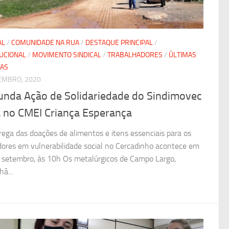
AL
/
COMUNIDADE NA RUA
/
DESTAQUE PRINCIPAL
/
TUCIONAL
/
MOVIMENTO SINDICAL
/
TRABALHADORES
/
ÚLTIMAS
IAS
EMBRO, 2020
unda Ação de Solidariedade do Sindimovec
á no CMEI Criança Esperança
rega das doações de alimentos e itens essenciais para os
ores em vulnerabilidade social no Cercadinho acontece em
 setembro, às 10h Os metalúrgicos de Campo Largo,
ã...