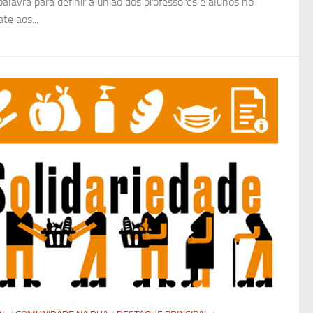
alavra para definir a união dos professores e alunos no
te aos...