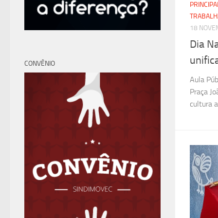
PRINCIPA
TRABAL
18 NOVE
Dia Na
unifi
CONVÊNIO
Aula Púb
Praça Jo
cultura 