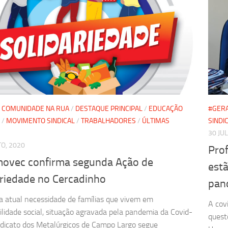
/
COMUNIDADE NA RUA
/
DESTAQUE PRINCIPAL
/
EDUCAÇÃO
#GER
/
MOVIMENTO SINDICAL
/
TRABALHADORES
/
ÚLTIMAS
SINDI
30 JU
O, 2020
Pro
movec confirma segunda Ação de
estã
ariedade no Cercadinho
pan
a atual necessidade de famílias que vivem em
A cov
ilidade social, situação agravada pela pandemia da Covid-
quest
ndicato dos Metalúrgicos de Campo Largo segue