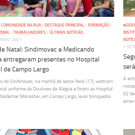
/
COMUNIDADE NA RUA
/
DESTAQUE PRINCIPAL
/
FORMAÇÃO
/
#GER
IONAL
/
TRABALHADORES
/
ÚLTIMAS NOTÍCIAS
INSTI
MBRO, 2021
NOTÍC
1 SET
de Natal: Sindimovec e Medicando
Seg
ia entregaram presentes no Hospital
ser
il de Campo Largo
A ent
es do Sindimovec, na manhã de sexta-feira (17), vestiram
morad
ional uniforme do Doutores da Alegria e foram ao Hospital
02 de
 Waldemar Monastier, em Campo Largo, levar brinquedos
amanh