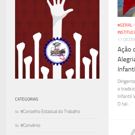
#GERAL
INSTITUC
17 DEZE
Ação 
Alegr
Infant
Dirigent
o tradic
Infantil
CATEGORIAS
O tal...
#Conselho Estadual do Trabalho
#Convênio