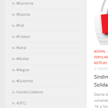
#Economia
#Esporte
#Fiat
#Futebol
#Geral
#GERAL
POPULAR
#Mulher
NOTÍCIAS
31 AGOST
#Negros
Sindi
#Quilombo
Solid
Acordos Coletivos
Diante d
vulnerab
ADFCL
19, o Si