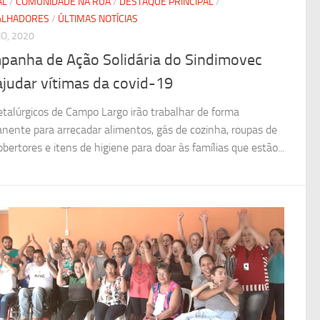
AL
/
COMUNIDADE NA RUA
/
DESTAQUE PRINCIPAL
/
ALHADORES
/
ÚLTIMAS NOTÍCIAS
HO, 2020
panha de Ação Solidária do Sindimovec
ajudar vítimas da covid-19
talúrgicos de Campo Largo irão trabalhar de forma
nente para arrecadar alimentos, gás de cozinha, roupas de
cobertores e itens de higiene para doar às famílias que estão...