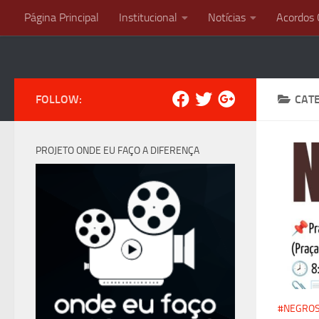
Página Principal
Institucional
Notícias
Acordos 
Skip to content
FOLLOW:
CAT
PROJETO ONDE EU FAÇO A DIFERENÇA
#NEGRO