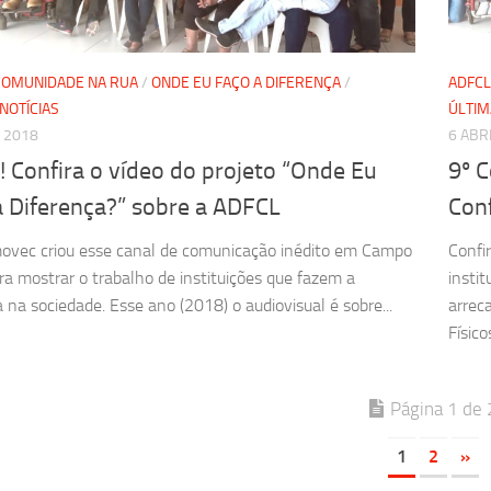
COMUNIDADE NA RUA
/
ONDE EU FAÇO A DIFERENÇA
/
ADFCL
NOTÍCIAS
ÚLTIM
, 2018
6 ABR
 Confira o vídeo do projeto “Onde Eu
9º 
a Diferença?” sobre a ADFCL
Conf
ovec criou esse canal de comunicação inédito em Campo
Confi
ra mostrar o trabalho de instituições que fazem a
insti
a na sociedade. Esse ano (2018) o audiovisual é sobre...
arrec
Físicos
Página 1 de 
1
2
»