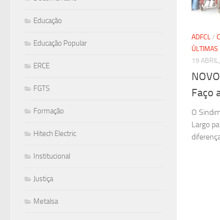
Educação
ADFCL
/
Educação Popular
ÚLTIMAS 
19 ABRIL
ERCE
NOVO!
FGTS
Faço 
Formação
O Sindim
Largo pa
Hitech Electric
diferenç
Institucional
Justiça
Metalsa