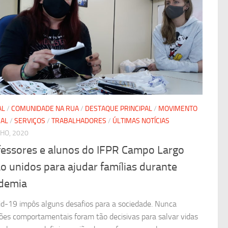
AL
/
COMUNIDADE NA RUA
/
DESTAQUE PRINCIPAL
/
MOVIMENTO
CAL
/
SERVIÇOS
/
TRABALHADORES
/
ÚLTIMAS NOTÍCIAS
LHO, 2020
fessores e alunos do IFPR Campo Largo
o unidos para ajudar famílias durante
demia
id-19 impôs alguns desafios para a sociedade. Nunca
ões comportamentais foram tão decisivas para salvar vidas