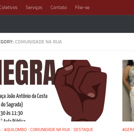
Coletivos
Serviços
Contato
Filie-se
EGORY:
COMUNIDADE NA RUA
S
/
#QUILOMBO
/
COMUNIDADE NA RUA
/
DESTAQUE
#GER