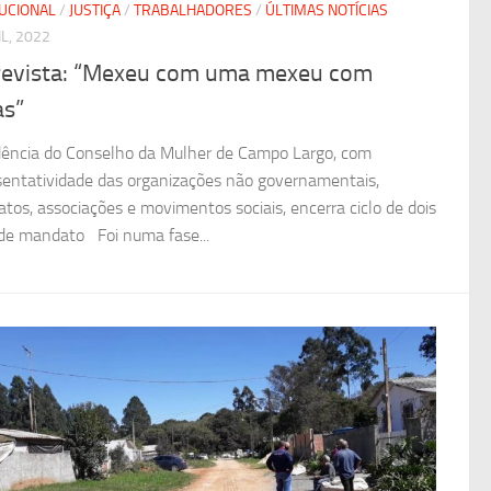
TUCIONAL
/
JUSTIÇA
/
TRABALHADORES
/
ÚLTIMAS NOTÍCIAS
IL, 2022
revista: “Mexeu com uma mexeu com
as”
dência do Conselho da Mulher de Campo Largo, com
sentatividade das organizações não governamentais,
catos, associações e movimentos sociais, encerra ciclo de dois
de mandato Foi numa fase...