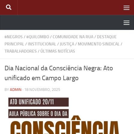
Skip to content
#NEGROS
/
#QUILOMBO
/
COMUNIDADE NA RUA
/
DESTAQUE
PRINCIPAL
/
INSTITUCIONAL
/
JUSTIÇA
/
MOVIMENTO SINDICAL
/
TRABALHADORES
/
ÚLTIMAS NOTÍCIAS
Dia Nacional da Consciência Negra: Ato
unificado em Campo Largo
BY
ADMIN
·
18 NOVEMBRO, 2025