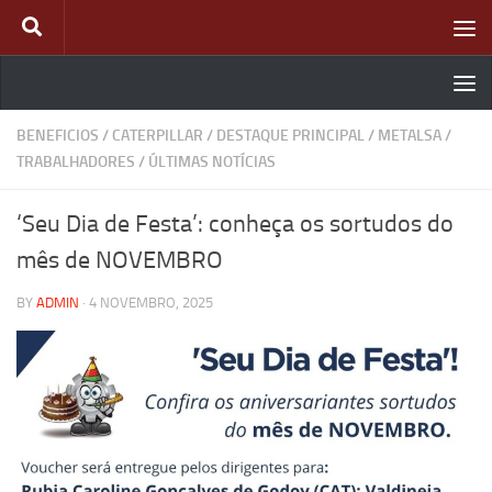
Skip to content
BENEFICIOS
/
CATERPILLAR
/
DESTAQUE PRINCIPAL
/
METALSA
/
TRABALHADORES
/
ÚLTIMAS NOTÍCIAS
‘Seu Dia de Festa’: conheça os sortudos do
mês de NOVEMBRO
BY
ADMIN
·
4 NOVEMBRO, 2025