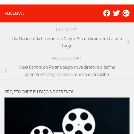
FOLLOW:
NEXT STORY
Dia Nacional da Consciência Negra: Ato unificado em Campo
Largo
PREVIOUS STORY
Nova Central do Paraná elege nova diretoria e define
agenda estratégica para o mundo do trabalho
PROJETO ONDE EU FAÇO A DIFERENÇA