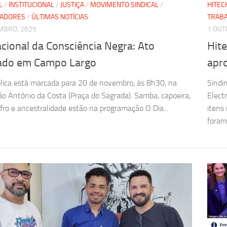
L
/
INSTITUCIONAL
/
JUSTIÇA
/
MOVIMENTO SINDICAL
/
HITEC
HADORES
/
ÚLTIMAS NOTÍCIAS
TRAB
MBRO, 2025
1 OUT
cional da Consciência Negra: Ato
Hite
cado em Campo Largo
apr
lica está marcada para 20 de novembro, às 8h30, na
Sindi
ão Antônio da Costa (Praça do Sagrada). Samba, capoeira,
Elect
afro e ancestralidade estão na programação O Dia...
itens
foram.