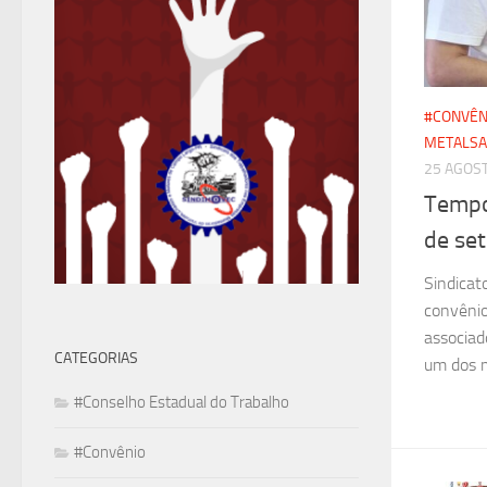
#CONVÊN
METALSA
25 AGOST
Tempo
de se
Sindicat
convênio
associad
CATEGORIAS
um dos m
#Conselho Estadual do Trabalho
#Convênio