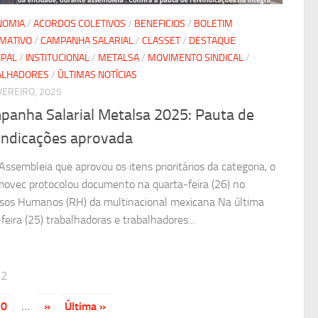
NOMIA
/
ACORDOS COLETIVOS
/
BENEFICIOS
/
BOLETIM
MATIVO
/
CAMPANHA SALARIAL
/
CLASSET
/
DESTAQUE
IPAL
/
INSTITUCIONAL
/
METALSA
/
MOVIMENTO SINDICAL
/
ALHADORES
/
ÚLTIMAS NOTÍCIAS
VEREIRO, 2025
panha Salarial Metalsa 2025: Pauta de
vindicações aprovada
Assembleia que aprovou os itens prioritários da categoria, o
movec protocolou documento na quarta-feira (26) no
sos Humanos (RH) da multinacional mexicana Na última
feira (25) trabalhadoras e trabalhadores...
22
20
...
»
Última »