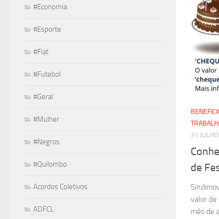
#Economia
#Esporte
#Fiat
#Futebol
#Geral
BENEFICI
#Mulher
TRABAL
31 JULHO
#Negros
Conhe
#Quilombo
de Fes
Sindimov
Acordos Coletivos
valor de
ADFCL
mês de a