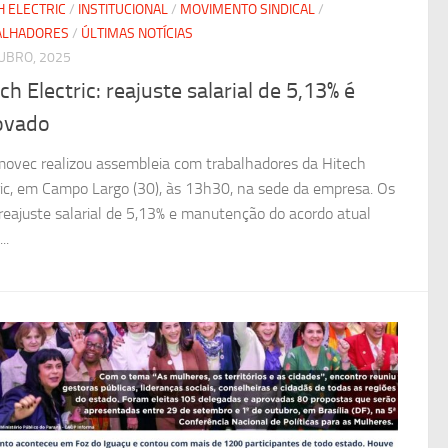
H ELECTRIC
/
INSTITUCIONAL
/
MOVIMENTO SINDICAL
/
ALHADORES
/
ÚLTIMAS NOTÍCIAS
UBRO, 2025
ch Electric: reajuste salarial de 5,13% é
ovado
movec realizou assembleia com trabalhadores da Hitech
ric, em Campo Largo (30), às 13h30, na sede da empresa. Os
 reajuste salarial de 5,13% e manutenção do acordo atual
..