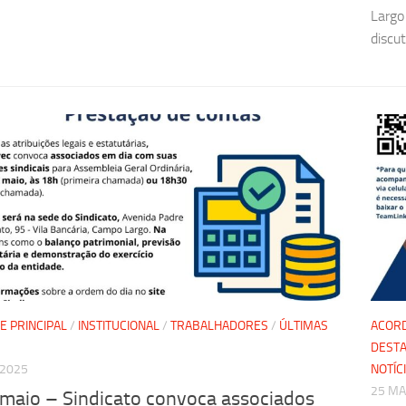
Largo
discut
E PRINCIPAL
/
INSTITUCIONAL
/
TRABALHADORES
/
ÚLTIMAS
ACORD
DESTA
 2025
NOTÍC
25 MA
 maio – Sindicato convoca associados