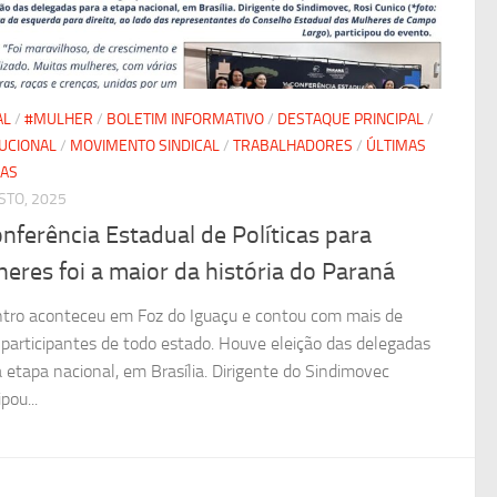
AL
/
#MULHER
/
BOLETIM INFORMATIVO
/
DESTAQUE PRINCIPAL
/
TUCIONAL
/
MOVIMENTO SINDICAL
/
TRABALHADORES
/
ÚLTIMAS
IAS
STO, 2025
nferência Estadual de Políticas para
eres foi a maior da história do Paraná
tro aconteceu em Foz do Iguaçu e contou com mais de
participantes de todo estado. Houve eleição das delegadas
a etapa nacional, em Brasília. Dirigente do Sindimovec
ipou...