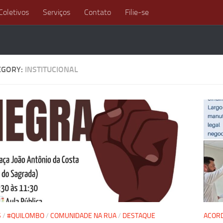
Coletivos
Serviços
Contato
Filie-se
EGORY:
INSTITUCIONAL
S
/
#QUILOMBO
/
COMUNIDADE NA RUA
/
DESTAQUE
ACORD