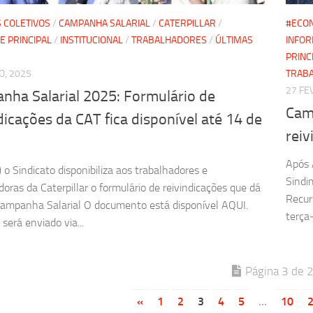
 COLETIVOS
/
CAMPANHA SALARIAL
/
CATERPILLAR
/
#ECO
E PRINCIPAL
/
INSTITUCIONAL
/
TRABALHADORES
/
ÚLTIMAS
INFOR
PRINC
O, 2025
TRAB
27 FE
nha Salarial 2025: Formulário de
Cam
dicações da CAT fica disponível até 14 de
rei
o
Após 
) o Sindicato disponibiliza aos trabalhadores e
Sindi
doras da Caterpillar o formulário de reivindicações que dá
Recur
 Campanha Salarial O documento está disponível AQUI.
terça-
erá enviado via...
Página 3 de 
«
1
2
3
4
5
...
10