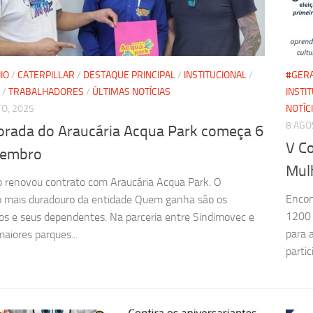
IO
/
CATERPILLAR
/
DESTAQUE PRINCIPAL
/
INSTITUCIONAL
/
#GER
/
TRABALHADORES
/
ÚLTIMAS NOTÍCIAS
INSTI
O, 2025
NOTÍC
8 AGO
rada do Araucária Acqua Park começa 6
V Co
tembro
Mulh
o renovou contrato com Araucária Acqua Park. O
Encon
 mais duradouro da entidade Quem ganha são os
1200 
os e seus dependentes. Na parceria entre Sindimovec e
para 
aiores parques...
partic