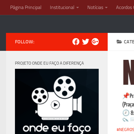
Página Principal
Institucional
Notícias
Acordos 
Skip to content
FOLLOW:
CAT
PROJETO ONDE EU FAÇO A DIFERENÇA
#NEGRO