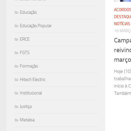
ACORDOS
Educação
DESTAQU
NOTÍCIAS
Educação Popular
10 MARÇ
Campa
ERCE
reivin
FGTS
març
Formação
Hoje (10
trabalha
Hitech Electric
início à
Também s
Institucional
Justiça
Metalsa