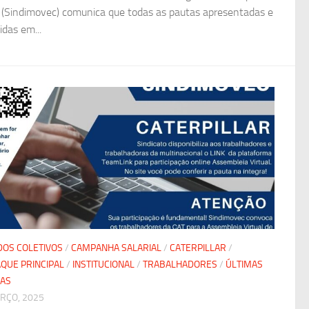
 (Sindimovec) comunica que todas as pautas apresentadas e
idas em...
OS COLETIVOS
/
CAMPANHA SALARIAL
/
CATERPILLAR
/
QUE PRINCIPAL
/
INSTITUCIONAL
/
TRABALHADORES
/
ÚLTIMAS
IAS
RÇO, 2025