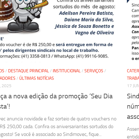
OS
/
DESTAQUE PRINCIPAL
/
INSTITUCIONAL
/
SERVIÇOS
/
CATER
HADORES
/
ÚLTIMAS NOTÍCIAS
TRAB
, 2025
17 JU
ça a nova edição da promoção ‘Seu Dia
Sin
ta’!
núm
ass
ec anuncia novidade e faz sorteio de quatro vouchers no
 R$ 250,00 cada. Confira os aniversariantes sortudos do
Assem
gosto! Se você é associado ao Sindimovec, fique...
entid