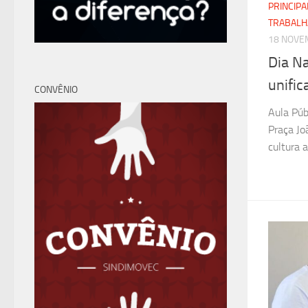
PRINCIPA
TRABAL
18 NOVE
Dia Na
unifi
CONVÊNIO
Aula Púb
Praça Jo
cultura 