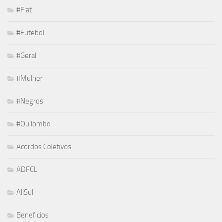
#Fiat
#Futebol
#Geral
#Mulher
#Negros
#Quilombo
Acordos Coletivos
ADFCL
AllSul
Beneficios