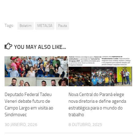
Tags:
Boletim
METALSA
Pauta
YOU MAY ALSO LIKE...
Deputado Federal Tadeu
Nova Central do Paraná elege
Veneri debate futuro de
nova diretoria e define agenda
Campo Largo em visita ao
estratégica para o mundo do
Sindimovec
trabalho
30 JANEIRO, 2026
8 OUTUBRO, 2025