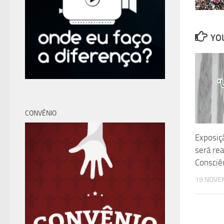
YOU
CONVÊNIO
Exposiç
será re
Consciê
19 NOVE