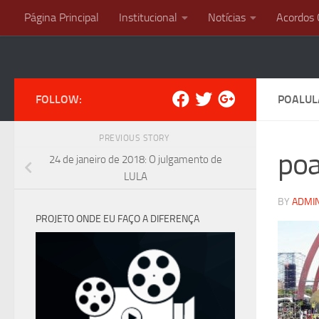
Página Principal
Institucional
Notícias
Acordos 
Skip to content
FOLLOW:
POALUL
PREVIOUS STORY
poa
24 de janeiro de 2018: O julgamento de
LULA
BY
ADMI
PROJETO ONDE EU FAÇO A DIFERENÇA