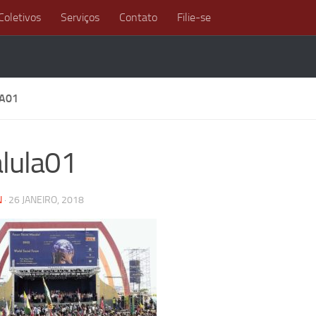
Coletivos
Serviços
Contato
Filie-se
A01
lula01
N
·
26 JANEIRO, 2018