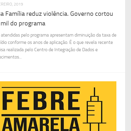
EREIRO, 2019
a Família reduz violência. Governo cortou
 mil do programa
 atendidas pelo programa apresentam diminuição da taxa de
ídio conforme os anos de aplicação. É o que revela recente
isa realizada pelo Centro de Integração de Dados e
cimentos...