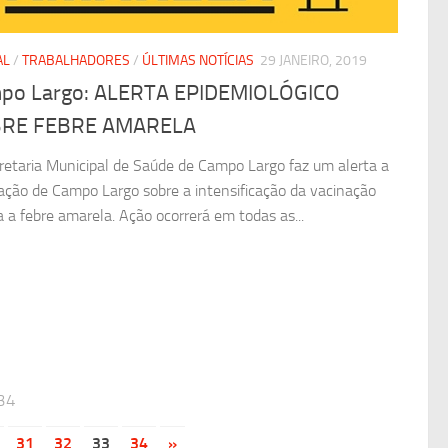
AL
/
TRABALHADORES
/
ÚLTIMAS NOTÍCIAS
29 JANEIRO, 2019
po Largo: ALERTA EPIDEMIOLÓGICO
RE FEBRE AMARELA
retaria Municipal de Saúde de Campo Largo faz um alerta a
ação de Campo Largo sobre a intensificação da vacinação
a a febre amarela. Ação ocorrerá em todas as...
34
31
32
33
34
»