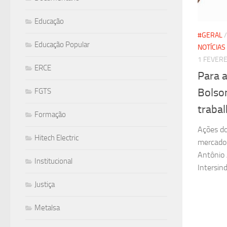
Educação
#GERAL
Educação Popular
NOTÍCIAS
1 FEVERE
ERCE
Para a
Bolson
FGTS
traba
Formação
Ações d
Hitech Electric
mercado e
Antônio 
Institucional
Intersind
Justiça
Metalsa