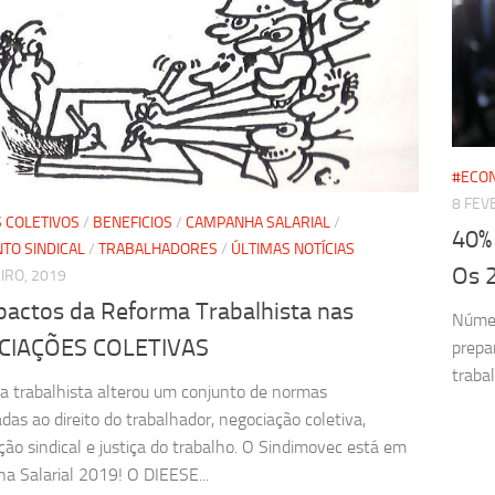
#ECO
8 FEV
 COLETIVOS
/
BENEFICIOS
/
CAMPANHA SALARIAL
/
40% 
TO SINDICAL
/
TRABALHADORES
/
ÚLTIMAS NOTÍCIAS
Os 
IRO, 2019
pactos da Reforma Trabalhista nas
Númer
CIAÇÕES COLETIVAS
prepa
traba
a trabalhista alterou um conjunto de normas
adas ao direito do trabalhador, negociação coletiva,
ção sindical e justiça do trabalho. O Sindimovec está em
 Salarial 2019! O DIEESE...