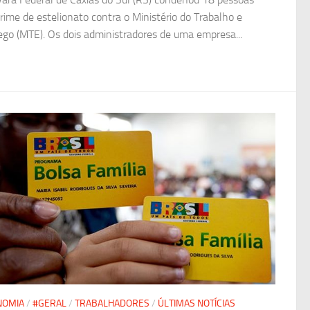
crime de estelionato contra o Ministério do Trabalho e
go (MTE). Os dois administradores de uma empresa...
NOMIA
/
#GERAL
/
TRABALHADORES
/
ÚLTIMAS NOTÍCIAS