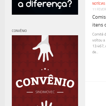
NOTÍCIAS
11 FEVER
Comiss
itens 
CONVÊNIO
Comitê d
voltou a 
13.467, 
de...