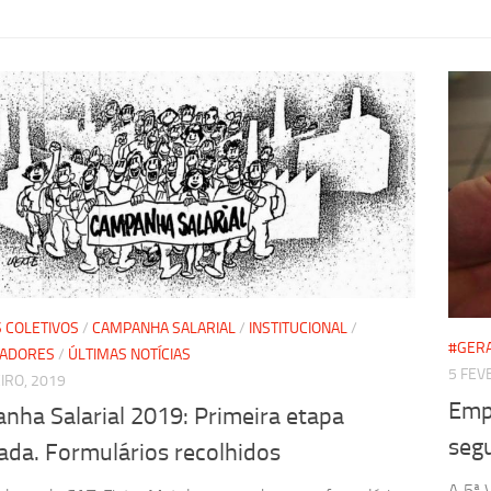
 COLETIVOS
/
CAMPANHA SALARIAL
/
INSTITUCIONAL
/
#GER
HADORES
/
ÚLTIMAS NOTÍCIAS
5 FEV
IRO, 2019
Emp
nha Salarial 2019: Primeira etapa
seg
zada. Formulários recolhidos
A 5ª 