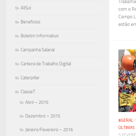
Trabalha
AllSul
com o Ro
Campo La
Beneficios
estão em
Boletim Informativo
Campanha Salarial
Carteira de Trabalho Digital
Caterpillar
ClasseT
Abril – 2015
Dezembro – 2015
#GERAL
ÚLTIMAS 
Janeiro/Fevereiro – 2016
5 FEVERE