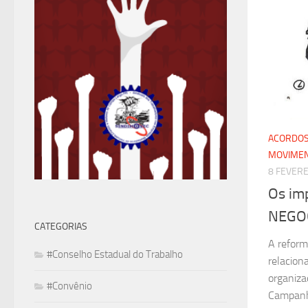
ACORDOS
MOVIMEN
8 FEVERE
Os im
NEGO
CATEGORIAS
A reform
#Conselho Estadual do Trabalho
relacion
organiza
#Convênio
Campanha