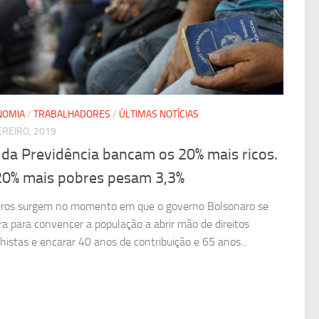
NOMIA
/
TRABALHADORES
/
ÚLTIMAS NOTÍCIAS
EREIRO, 2019
da Previdência bancam os 20% mais ricos.
20% mais pobres pesam 3,3%
os surgem no momento em que o governo Bolsonaro se
ra para convencer a população a abrir mão de direitos
lhistas e encarar 40 anos de contribuição e 65 anos...