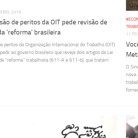
EIRO, 2019
#ECO
ão de peritos da OIT pede revisão de
TRAB
da ‘reforma’ brasileira
11 FE
Voc
e peritos da Organização Internacional do Trabalho (OIT)
pedir ao governo brasileiro que reveja dois artigos da Lei
Met
de “reforma” trabalhista (611-A e 611-b), que tratam
O Sin
nova 
traba
fornec