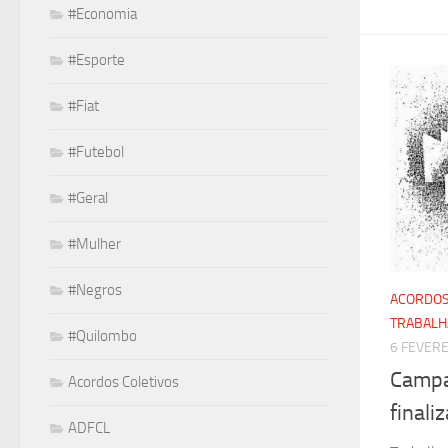
#Economia
#Esporte
#Fiat
#Futebol
#Geral
#Mulher
#Negros
ACORDOS
TRABAL
#Quilombo
6 FEVERE
Campa
Acordos Coletivos
finali
ADFCL