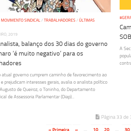
#GER
/
MOVIMENTO SINDICAL
/
TRABALHADORES
/
ÚLTIMAS
Cam
IRO, 2019
SOB
nalista, balanço dos 30 dias do governo
A Sec
aro ‘é muito negativo’ para os
popul
lhadores
contr
o atual governo cumprem caminho de favorecimento ao
 prejudicam interesses gerais, avalia o analista político
Augusto de Queiroz, o Toninho, do Departamento
ical de Assessoria Parlamentar (Diap)...
Página 33 de 
« Primeira
«
...
10
20
...
30