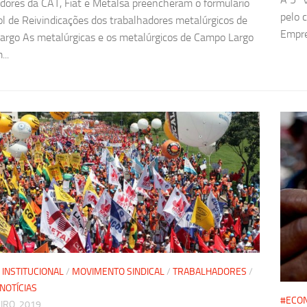
dores da CAT, Fiat e Metalsa preencheram o formulário
pelo 
l de Reivindicações dos trabalhadores metalúrgicos de
Empre
rgo As metalúrgicas e os metalúrgicos de Campo Largo
...
/
INSTITUCIONAL
/
MOVIMENTO SINDICAL
/
TRABALHADORES
/
NOTÍCIAS
#ECO
IRO, 2019