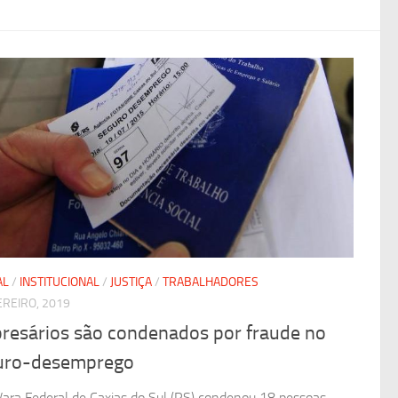
AL
/
INSTITUCIONAL
/
JUSTIÇA
/
TRABALHADORES
EREIRO, 2019
resários são condenados por fraude no
uro-desemprego
Vara Federal de Caxias do Sul (RS) condenou 18 pessoas