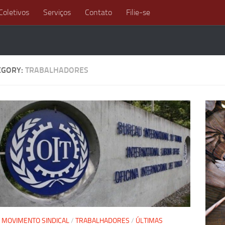
Coletivos
Serviços
Contato
Filie-se
EGORY:
TRABALHADORES
/
MOVIMENTO SINDICAL
/
TRABALHADORES
/
ÚLTIMAS