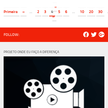
«
Primeira
«
...
2
3
4
5
6
...
10
20
30
»
FOLLOW:
PROJETO ONDE EU FAÇO A DIFERENÇA