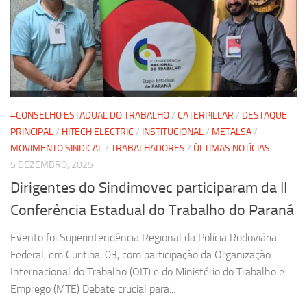
#CONSELHO ESTADUAL DO TRABALHO
/
CATERPILLAR
/
DESTAQUE
PRINCIPAL
/
HITECH ELECTRIC
/
INSTITUCIONAL
/
METALSA
/
MOVIMENTO SINDICAL
/
TRABALHADORES
/
ÚLTIMAS NOTÍCIAS
5 DEZEMBRO, 2025
Dirigentes do Sindimovec participaram da II
Conferência Estadual do Trabalho do Paraná
Evento foi Superintendência Regional da Polícia Rodoviária
Federal, em Curitiba, 03, com participação da Organização
Internacional do Trabalho (OIT) e do Ministério do Trabalho e
Emprego (MTE) Debate crucial para...