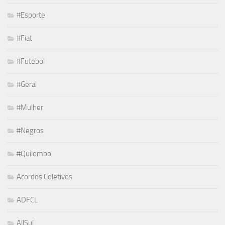
#Esporte
#Fiat
#Futebol
#Geral
#Mulher
#Negros
#Quilombo
Acordos Coletivos
ADFCL
AllSul