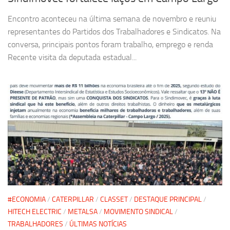
Encontro aconteceu na última semana de novembro e reuniu
representantes do Partidos dos Trabalhadores e Sindicatos. Na
conversa, principais pontos foram trabalho, emprego e renda
Recente visita da deputada estadual...
#ECONOMIA
/
CATERPILLAR
/
CLASSET
/
DESTAQUE PRINCIPAL
/
HITECH ELECTRIC
/
METALSA
/
MOVIMENTO SINDICAL
/
TRABALHADORES
/
ÚLTIMAS NOTÍCIAS