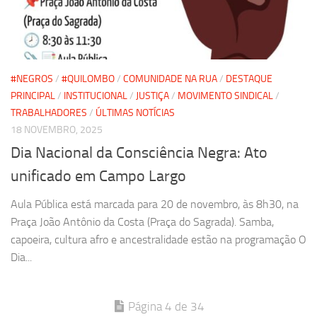
#NEGROS
/
#QUILOMBO
/
COMUNIDADE NA RUA
/
DESTAQUE
PRINCIPAL
/
INSTITUCIONAL
/
JUSTIÇA
/
MOVIMENTO SINDICAL
/
TRABALHADORES
/
ÚLTIMAS NOTÍCIAS
18 NOVEMBRO, 2025
Dia Nacional da Consciência Negra: Ato
unificado em Campo Largo
Aula Pública está marcada para 20 de novembro, às 8h30, na
Praça João Antônio da Costa (Praça do Sagrada). Samba,
capoeira, cultura afro e ancestralidade estão na programação O
Dia...
Página 4 de 34