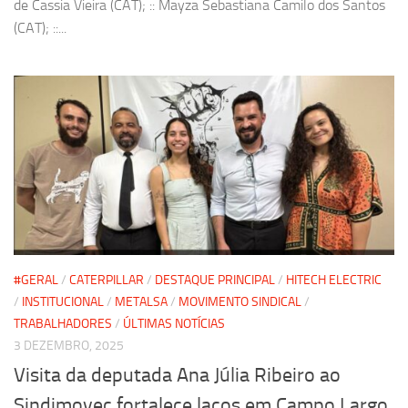
de Cassia Vieira (CAT); :: Mayza Sebastiana Camilo dos Santos
(CAT); ::...
#GERAL
/
CATERPILLAR
/
DESTAQUE PRINCIPAL
/
HITECH ELECTRIC
/
INSTITUCIONAL
/
METALSA
/
MOVIMENTO SINDICAL
/
TRABALHADORES
/
ÚLTIMAS NOTÍCIAS
3 DEZEMBRO, 2025
Visita da deputada Ana Júlia Ribeiro ao
Sindimovec fortalece laços em Campo Largo