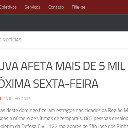
Coletivos
Serviços
Contato
Filie-se
S NOTÍCIAS
UVA AFETA MAIS DE 5 MIL
ÓXIMA SEXTA-FEIRA
N
·
13 JULHO, 2015
as deste domingo fizeram estragos nas cidades da Região Me
soas o número de vítimas de temporais, 883 pessoas desaloj
boletim da Defesa Civil, 122 moradores de São José dos Pin