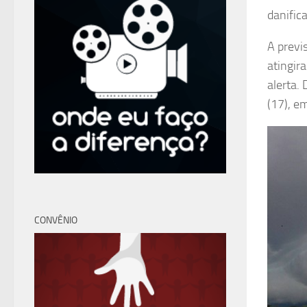
danific
A previ
atingir
alerta.
(17), e
CONVÊNIO