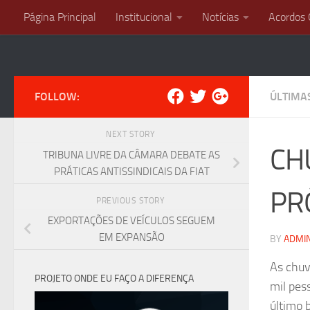
Página Principal
Institucional
Notícias
Acordos 
Skip to content
FOLLOW:
ÚLTIMA
NEXT STORY
CH
TRIBUNA LIVRE DA CÂMARA DEBATE AS
PRÁTICAS ANTISSINDICAIS DA FIAT
PR
PREVIOUS STORY
EXPORTAÇÕES DE VEÍCULOS SEGUEM
EM EXPANSÃO
BY
ADMI
As chuv
PROJETO ONDE EU FAÇO A DIFERENÇA
mil pes
último 