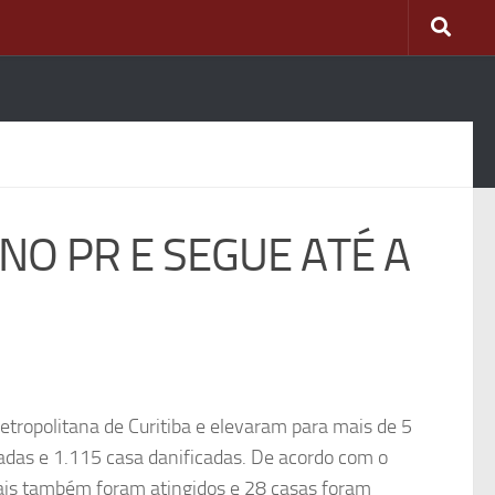
 NO PR E SEGUE ATÉ A
tropolitana de Curitiba e elevaram para mais de 5
adas e 1.115 casa danificadas. De acordo com o
hais também foram atingidos e 28 casas foram