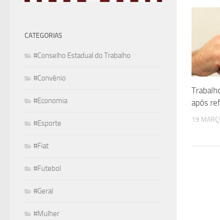
CATEGORIAS
#Conselho Estadual do Trabalho
#Convênio
Trabalho
#Economia
após re
19 MARÇ
#Esporte
#Fiat
#Futebol
#Geral
#Mulher