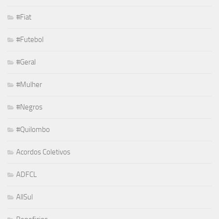
#Fiat
#Futebol
#Geral
#Mulher
#Negros
#Quilombo
Acordos Coletivos
ADFCL
AllSul