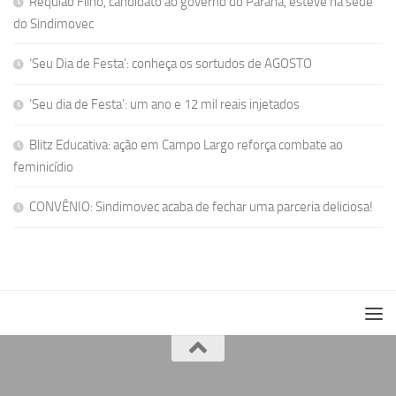
Requião Filho, candidato ao governo do Paraná, esteve na sede
do Sindimovec
‘Seu Dia de Festa’: conheça os sortudos de AGOSTO
‘Seu dia de Festa’: um ano e 12 mil reais injetados
Blitz Educativa: ação em Campo Largo reforça combate ao
feminicídio
CONVÊNIO: Sindimovec acaba de fechar uma parceria deliciosa!