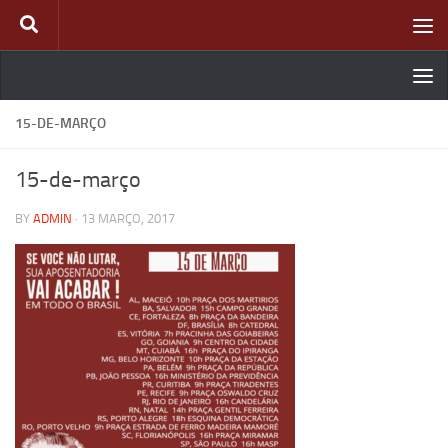
Skip to content
15-DE-MARÇO
15-de-março
BY
ADMIN
·
13 MARÇO, 2017