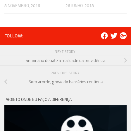
8 NOVEMBRO, 2016
26 JUNHO, 2018
FOLLOW:
NEXT STORY
Seminário debate a realidade da previdência
PREVIOUS STORY
Sem acordo, greve de bancários continua
PROJETO ONDE EU FAÇO A DIFERENÇA