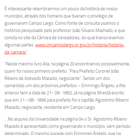
É interessante relembrarmos um pouco da história de nosso
município, através dos homens que tiveram o privilégio de
governarem Campo Largo. Como fonte de consulta usamos o
histórico pesquisado pelo professor João Silvano Machado, e que
consta no site da Câmara de Vereadores, do qual transcrevemos
algumas partes.
www.cmcampolargo.pr.gov.br/historia/historia-
da-camara/
“Neste mesmo livro Ata, na página 20 encontramos possivelmente,
quem foi nosso primeiro prefeito: “Para Prefeito Coronel João
Ribeiro de Azevedo Macedo, negociante”. Sendo um dos
camaristas um dos próximos prefeitos – Emmingo Ângelo; a Ata
anterior tem a data de 21- 09- 1892; já na página 39 está escrito
que em 21 –08- 1896 para prefeito foi o capitão Agostinho Ribeiro
Macedo, negociante, residente em Campo Largo.
…No arquivo da Universidade na página 04 o Sr. Agostinho Ribeiro
Macedo é apresentado como governando o município, sem período
determinado. O mesmo sucede com Emmingo Ângelo, que no