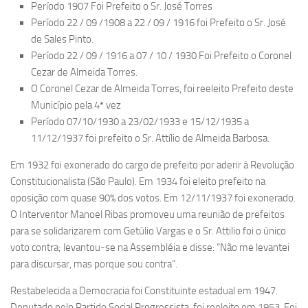
Período 1907 Foi Prefeito o Sr. José Torres
Período 22 / 09 /1908 a 22 / 09 / 1916 foi Prefeito o Sr. José
de Sales Pinto.
Período 22 / 09 / 1916 a 07 / 10 / 1930 Foi Prefeito o Coronel
Cezar de Almeida Torres.
O Coronel Cezar de Almeida Torres, foi reeleito Prefeito deste
Município pela 4ª vez
Período 07/10/1930 a 23/02/1933 e 15/12/1935 a
11/12/1937 foi prefeito o Sr. Attílio de Almeida Barbosa.
Em 1932 foi exonerado do cargo de prefeito por aderir à Revolução
Constitucionalista (São Paulo). Em 1934 foi eleito prefeito na
oposição com quase 90% dos votos. Em 12/11/1937 foi exonerado.
O Interventor Manoel Ribas promoveu uma reunião de prefeitos
para se solidarizarem com Getúlio Vargas e o Sr. Attilio foi o único
voto contra; levantou-se na Assembléia e disse: “Não me levantei
para discursar, mas porque sou contra”.
Restabelecida a Democracia foi Constituinte estadual em 1947.
Deputado pelo Partido Social Progressista, foi reeleito em 1953. Foi