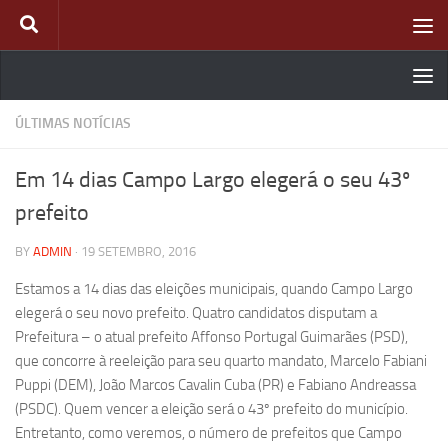
Skip to content
ÚLTIMAS NOTÍCIAS
Em 14 dias Campo Largo elegerá o seu 43º
prefeito
BY
ADMIN
·
19 SETEMBRO, 2016
Estamos a 14 dias das eleições municipais, quando Campo Largo
elegerá o seu novo prefeito. Quatro candidatos disputam a
Prefeitura – o atual prefeito Affonso Portugal Guimarães (PSD),
que concorre à reeleição para seu quarto mandato, Marcelo Fabiani
Puppi (DEM), João Marcos Cavalin Cuba (PR) e Fabiano Andreassa
(PSDC). Quem vencer a eleição será o 43º prefeito do município.
Entretanto, como veremos, o número de prefeitos que Campo