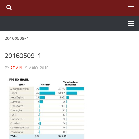
Skip to content
20160509-1
20160509-1
BY
ADMIN
·
9 MAIO, 2016