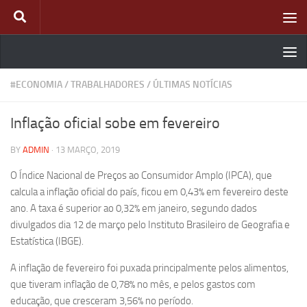
Skip to content
#ECONOMIA
/
TRABALHADORES
/
ÚLTIMAS NOTÍCIAS
Inflação oficial sobe em fevereiro
BY
ADMIN
·
13 MARÇO, 2019
O Índice Nacional de Preços ao Consumidor Amplo (IPCA), que
calcula a inflação oficial do país, ficou em 0,43% em fevereiro deste
ano. A taxa é superior ao 0,32% em janeiro, segundo dados
divulgados dia 12 de março pelo Instituto Brasileiro de Geografia e
Estatística (IBGE).
A inflação de fevereiro foi puxada principalmente pelos alimentos,
que tiveram inflação de 0,78% no mês, e pelos gastos com
educação, que cresceram 3,56% no período.