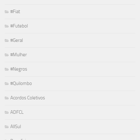
#Fiat
#Futebol
#Geral
#Mulher
#Negros
#Quilombo
Acordos Coletivos
ADFCL
AllSul