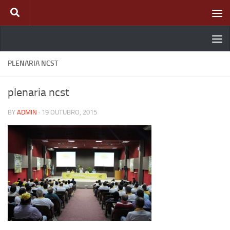
Skip to content
PLENARIA NCST
plenaria ncst
BY
ADMIN
·
19 OUTUBRO, 2015