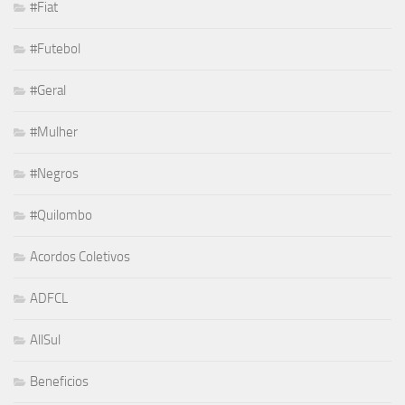
#Fiat
#Futebol
#Geral
#Mulher
#Negros
#Quilombo
Acordos Coletivos
ADFCL
AllSul
Beneficios