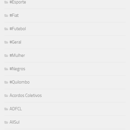
#Esporte
#Fiat
#Futebol
#Geral
#Mulher
#Negros
#Quilombo
Acordos Coletivos
ADFCL
AllSul