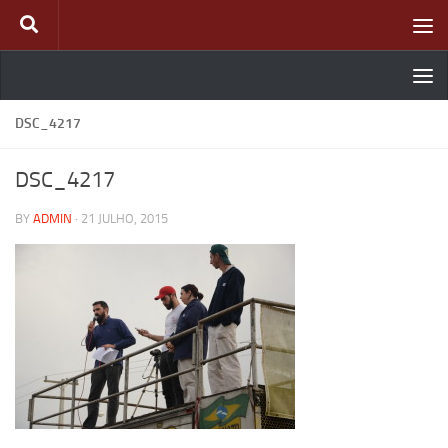
Skip to content
DSC_4217
DSC_4217
BY
ADMIN
·
21 JULHO, 2015