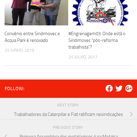
Convênio entre Sindimovec e
#Engrenagem03: Onde está o
Acqua Park é renovado
Sindimovec “pós-reforma
trabalhista”?
25 JUNHO, 2019
25 JULHO, 2017
FOLLOW:
NEXT STORY
Trabalhadores da Caterpillar e Fiat ratificam reivindicações
PREVIOUS STORY
Primeira Assembleia dos metalúrgicos é na Metalsa