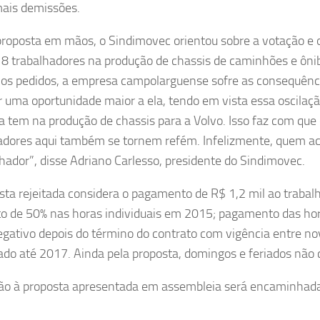
mais demissões.
roposta em mãos, o Sindimovec orientou sobre a votação e o
18 trabalhadores na produção de chassis de caminhões e ônibu
 os pedidos, a empresa campolarguense sofre as consequência
r uma oportunidade maior a ela, tendo em vista essa oscilaçã
 tem na produção de chassis para a Volvo. Isso faz com que 
adores aqui também se tornem refém. Infelizmente, quem aca
lhador”, disse Adriano Carlesso, presidente do Sindimovec.
sta rejeitada considera o pagamento de R$ 1,2 mil ao traba
o de 50% nas horas individuais em 2015; pagamento das hora
egativo depois do término do contrato com vigência entre n
ado até 2017. Ainda pela proposta, domingos e feriados não
ção à proposta apresentada em assembleia será encaminhada