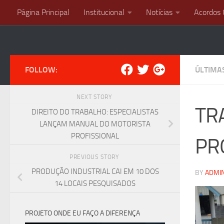
Página Principal
Institucional
Notícias
Acordos 
Skip to content
FOLLOW:
ÚLTIMA
NEXT STORY
TR
DIREITO DO TRABALHO: ESPECIALISTAS
LANÇAM MANUAL DO MOTORISTA
PROFISSIONAL
PR
PREVIOUS STORY
PRODUÇÃO INDUSTRIAL CAI EM 10 DOS
BY
ADMI
14 LOCAIS PESQUISADOS
PROJETO ONDE EU FAÇO A DIFERENÇA