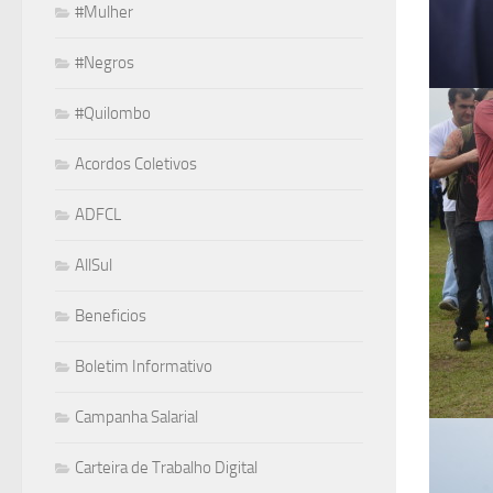
#Mulher
#Negros
#Quilombo
Acordos Coletivos
ADFCL
AllSul
Beneficios
Boletim Informativo
Campanha Salarial
Carteira de Trabalho Digital