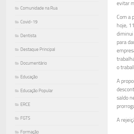
evitar 
Comunidade na Rua
Com a p
Covid-19
hoje, 1
diminui
Dentista
para da
Destaque Principal
empresa
trabalh
Documentário
o traba
Educação
A propo
descont
Educação Popular
saldo n
ERCE
prorrog
FGTS
A rejei
Formação