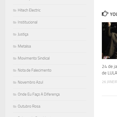
Hitech Electric
YOU
Institucional
Justiça
Metalsa
Movimento Sindical
24 de j
Nota de Falecimento
de LUL
26 JANEI
Novembro Azul
Onde Eu Faço A Diferença
Outubro Rosa