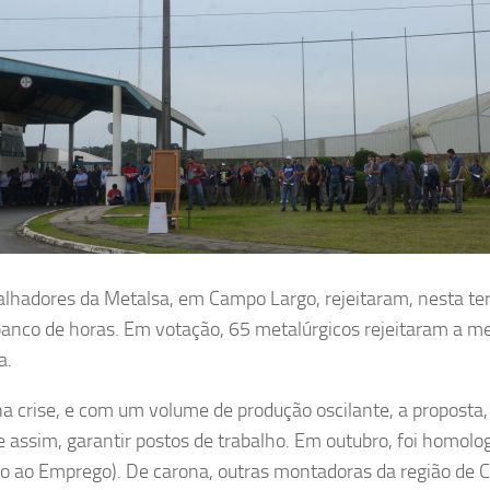
alhadores da Metalsa, em Campo Largo, rejeitaram, nesta ter
anco de horas. Em votação, 65 metalúrgicos rejeitaram a me
a.
a crise, e com um volume de produção oscilante, a proposta
e assim, garantir postos de trabalho. Em outubro, foi homolo
o ao Emprego). De carona, outras montadoras da região de 