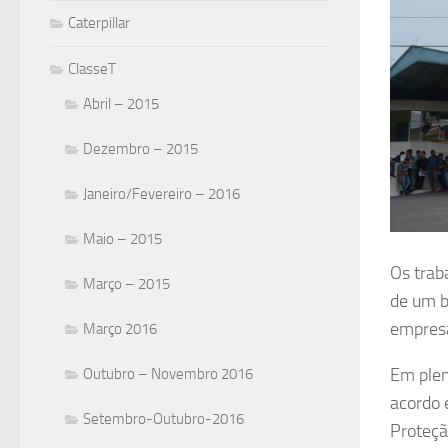
Caterpillar
ClasseT
Abril – 2015
Dezembro – 2015
Janeiro/Fevereiro – 2016
Maio – 2015
Os trab
Março – 2015
de um b
empres
Março 2016
Em plen
Outubro – Novembro 2016
acordo 
Setembro-Outubro-2016
Proteçã