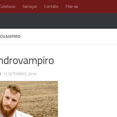
Coletivos
Serviços
Contato
Filie-se
ROVAMPIRO
ndrovampiro
N
·
12 SETEMBRO, 2018