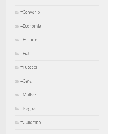
#Convênio
#Economia
#Esporte
#Fiat
#Futebol
#Geral
#Mulher
#Negros
#Quilombo