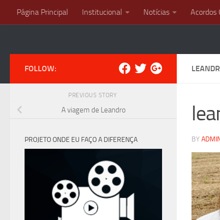
Página Principal
Institucional
Notícias
Acordos 
Skip to content
FOLLOW:
LEAND
PREVIOUS STORY
lea
A viagem de Leandro
BY
ADMI
PROJETO ONDE EU FAÇO A DIFERENÇA