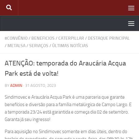
Skip to content
#CONVÊNIO
/
BENEFICIOS
/
CATERPILLAR
/
DESTAQUE PRINCIPAL
/
METALSA
/
SERVIÇOS
/
ÚLTIMAS NOTÍCIAS
ATENÇÃO: temporada do Araucária Acqua
Park está de volta!
BY
ADMIN
·
31 AGOSTO, 2023
Sindimovec e Araucária Acqua Park é uma parceria que garante
benefícios e diversão para a família metalúrgica de Campo Largo. E
a temporada 23/24 está garantida e começa dia 02 de setembro.
Garanta já seu ingresso!
Para aquisição no Sindimovec somente em dias úteis, dentro do