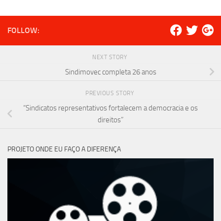
FOLLOW:
NEXT STORY
Sindimovec completa 26 anos
PREVIOUS STORY
“Sindicatos representativos fortalecem a democracia e os
direitos”
PROJETO ONDE EU FAÇO A DIFERENÇA