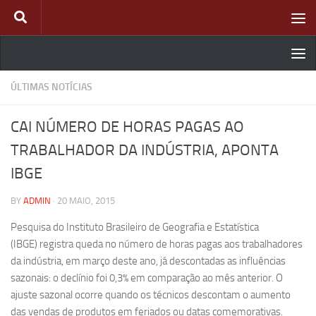
Skip to content
ÚLTIMAS NOTÍCIAS
CAI NÚMERO DE HORAS PAGAS AO
TRABALHADOR DA INDÚSTRIA, APONTA
IBGE
BY
ADMIN
·
20 MAIO, 2015
Pesquisa do Instituto Brasileiro de Geografia e Estatística
(IBGE) registra queda no número de horas pagas aos trabalhadores
da indústria, em março deste ano, já descontadas as influências
sazonais: o declínio foi 0,3% em comparação ao mês anterior. O
ajuste sazonal ocorre quando os técnicos descontam o aumento
das vendas de produtos em feriados ou datas comemorativas.