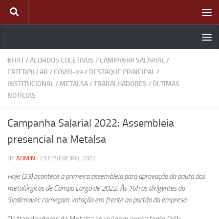
Skip to content
#FIAT
/
ACORDOS COLETIVOS
/
CAMPANHA SALARIAL
/
CATERPILLAR
/
COVID-19
/
DESTAQUE PRINCIPAL
/
INSTITUCIONAL
/
METALSA
/
TRABALHADORES
/
ÚLTIMAS
NOTÍCIAS
Campanha Salarial 2022: Assembleia
presencial na Metalsa
BY
ADMIN
·
23 FEVEREIRO, 2022
Hoje (23) acontece a primeira assembleia para aprovação da pauta dos
metalúrgicos de Campo Largo de 2022. Às 16h os dirigentes do
Sindimovec começam votação em frente ao portão da empresa