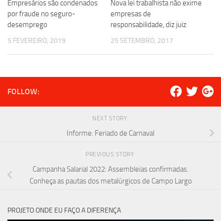
Empresários são condenados
Nova lei trabalhista não exime
por fraude no seguro-
empresas de
desemprego
responsabilidade, diz juiz
5 FEVEREIRO, 2019
25 SETEMBRO, 2017
FOLLOW:
NEXT STORY
Informe: Feriado de Carnaval
PREVIOUS STORY
Campanha Salarial 2022: Assembleias confirmadas.
Conheça as pautas dos metalúrgicos de Campo Largo
PROJETO ONDE EU FAÇO A DIFERENÇA