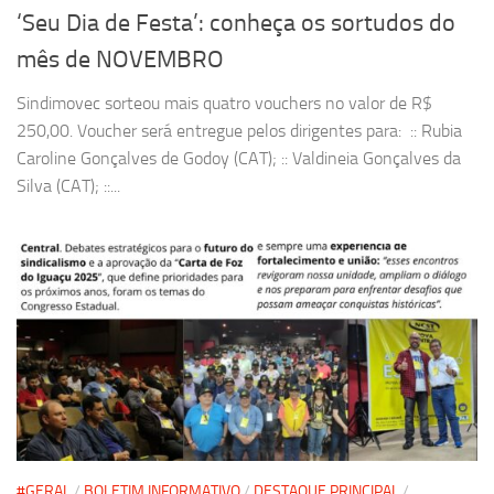
‘Seu Dia de Festa’: conheça os sortudos do
mês de NOVEMBRO
Sindimovec sorteou mais quatro vouchers no valor de R$
250,00. Voucher será entregue pelos dirigentes para: :: Rubia
Caroline Gonçalves de Godoy (CAT); :: Valdineia Gonçalves da
Silva (CAT); ::...
#GERAL
/
BOLETIM INFORMATIVO
/
DESTAQUE PRINCIPAL
/