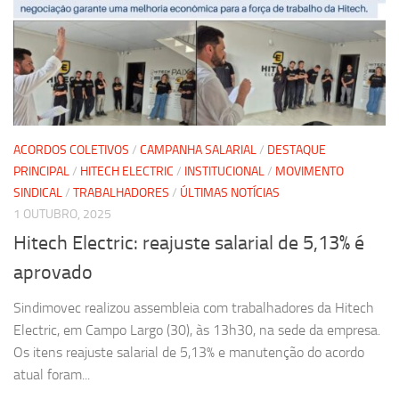
ACORDOS COLETIVOS
/
CAMPANHA SALARIAL
/
DESTAQUE
PRINCIPAL
/
HITECH ELECTRIC
/
INSTITUCIONAL
/
MOVIMENTO
SINDICAL
/
TRABALHADORES
/
ÚLTIMAS NOTÍCIAS
1 OUTUBRO, 2025
Hitech Electric: reajuste salarial de 5,13% é
aprovado
Sindimovec realizou assembleia com trabalhadores da Hitech
Electric, em Campo Largo (30), às 13h30, na sede da empresa.
Os itens reajuste salarial de 5,13% e manutenção do acordo
atual foram...