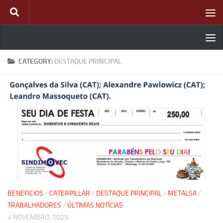
Skip to content
CATEGORY:
DESTAQUE PRINCIPAL
BENEFICIOS
/
CATERPILLAR
/
DESTAQUE PRINCIPAL
/
METALSA
/
TRABALHADORES
/
ÚLTIMAS NOTÍCIAS
4 NOVEMBRO, 2025