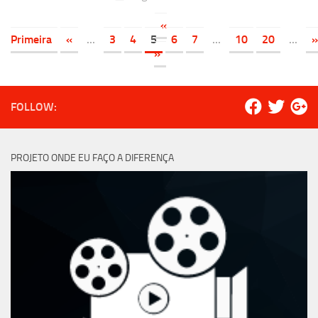
«
Primeira
«
...
3
4
5
6
7
...
10
20
...
»
»
FOLLOW:
PROJETO ONDE EU FAÇO A DIFERENÇA