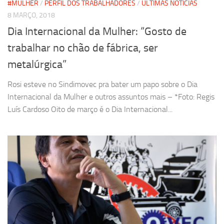
#MULHER
/
PERFIL DOS TRABALHADORES
/
ÚLTIMAS NOTÍCIAS
8 MARÇO, 2018
Dia Internacional da Mulher: “Gosto de
trabalhar no chão de fábrica, ser
metalúrgica”
Rosi esteve no Sindimovec pra bater um papo sobre o Dia
Internacional da Mulher e outros assuntos mais – *Foto: Regis
Luís Cardoso Oito de março é o Dia Internacional...