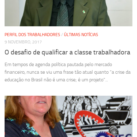
PERFIL DOS TRABALHADORES
/
ÚLTIMAS NOTÍCIAS
9 NOVEMBRO, 2017
O desafio de qualificar a classe trabalhadora
Em tempos de agenda política pautada pelo mercado
financeiro, nunca se viu uma frase tão atual quanto “a crise da
educação no Brasil não é uma crise; é um projeto”...