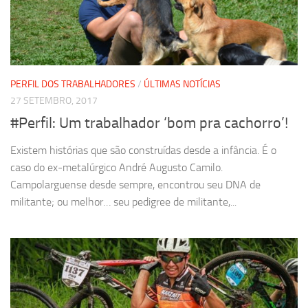
PERFIL DOS TRABALHADORES
/
ÚLTIMAS NOTÍCIAS
27 SETEMBRO, 2017
#Perfil: Um trabalhador ‘bom pra cachorro’!
Existem histórias que são construídas desde a infância. É o
caso do ex-metalúrgico André Augusto Camilo.
Campolarguense desde sempre, encontrou seu DNA de
militante; ou melhor… seu pedigree de militante,...