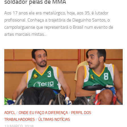
soldador pelas de MMA
Aos 17 anos ele era metalúrgico, hoje, aos 35, é lutador
profissional. Conheça a trajetória de Dieguinho Santos, o
campolarguense que representará o Brasil num evento de
artes marciais mistas...
ADFCL
/
ONDE EU FAÇO A DIFERENÇA
/
PERFIL DOS
TRABALHADORES
/
ÚLTIMAS NOTÍCIAS
13 MARÇO, 2018