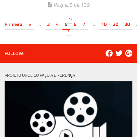
Página 5 de 139
«
Primeira
«
...
3
4
5
6
7
...
10
20
30
»
FOLLOW:
PROJETO ONDE EU FAÇO A DIFERENÇA