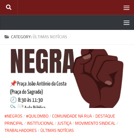
Skip to content
CATEGORY:
ÚLTIMAS NOTÍCIAS
#NEGROS
/
#QUILOMBO
/
COMUNIDADE NA RUA
/
DESTAQUE
PRINCIPAL
/
INSTITUCIONAL
/
JUSTIÇA
/
MOVIMENTO SINDICAL
/
TRABALHADORES
/
ÚLTIMAS NOTÍCIAS