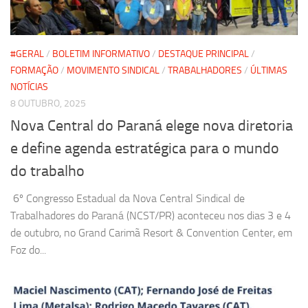
#GERAL
/
BOLETIM INFORMATIVO
/
DESTAQUE PRINCIPAL
/
FORMAÇÃO
/
MOVIMENTO SINDICAL
/
TRABALHADORES
/
ÚLTIMAS
NOTÍCIAS
8 OUTUBRO, 2025
Nova Central do Paraná elege nova diretoria
e define agenda estratégica para o mundo
do trabalho
6º Congresso Estadual da Nova Central Sindical de
Trabalhadores do Paraná (NCST/PR) aconteceu nos dias 3 e 4
de outubro, no Grand Carimã Resort & Convention Center, em
Foz do...