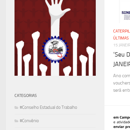
CATERPI
ÚLTIMAS 
15 JANEI
‘Seu D
JANEI
Ano come
vouchers
será entr
CATEGORIAS
#Conselho Estadual do Trabalho
#Convênio