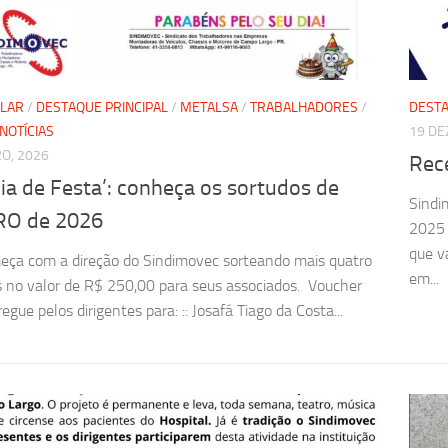
LLAR
/
DESTAQUE PRINCIPAL
/
METALSA
/
TRABALHADORES
/
DESTA
NOTÍCIAS
19 DE
RO, 2026
Rec
ia de Festa’: conheça os sortudos de
Sindi
RO de 2026
2025 
que v
ça com a direção do Sindimovec sorteando mais quatro
em...
 no valor de R$ 250,00 para seus associados. Voucher
egue pelos dirigentes para: :: Josafá Tiago da Costa...