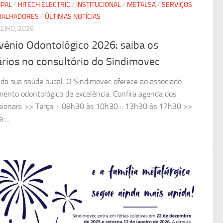
IPAL
/
HITECH ELECTRIC
/
INSTITUCIONAL
/
METALSA
/
SERVIÇOS
BALHADORES
/
ÚLTIMAS NOTÍCIAS
NEIRO, 2026
vênio Odontológico 2026: saiba os
rios no consultório do Sindimovec
 da sua saúde bucal. O Sindimovec oferece ao associado
mento odontológico de excelência. Confira agenda dos
ssionais: >> Terça: :: 08h30 às 10h30 :: 13h30 às 17h30 >>
:...