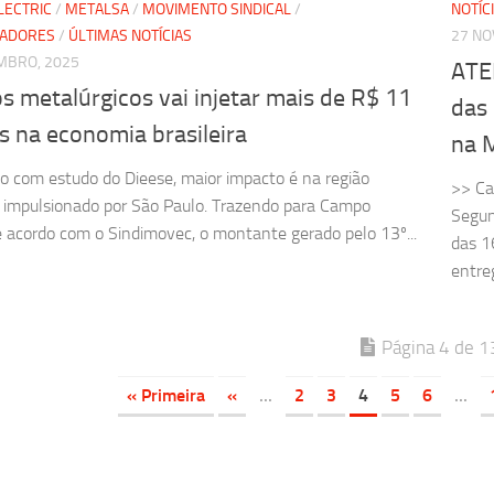
LECTRIC
/
METALSA
/
MOVIMENTO SINDICAL
/
NOTÍC
HADORES
/
ÚLTIMAS NOTÍCIAS
27 NO
MBRO, 2025
ATE
s metalúrgicos vai injetar mais de R$ 11
das
s na economia brasileira
na 
o com estudo do Dieese, maior impacto é na região
>> Ca
 impulsionado por São Paulo. Trazendo para Campo
Segun
e acordo com o Sindimovec, o montante gerado pelo 13º...
das 1
entreg
Página 4 de 1
« Primeira
«
...
2
3
4
5
6
...