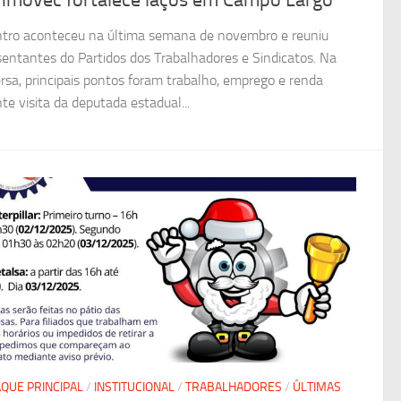
dimovec fortalece laços em Campo Largo
tro aconteceu na última semana de novembro e reuniu
sentantes do Partidos dos Trabalhadores e Sindicatos. Na
rsa, principais pontos foram trabalho, emprego e renda
te visita da deputada estadual...
QUE PRINCIPAL
/
INSTITUCIONAL
/
TRABALHADORES
/
ÚLTIMAS