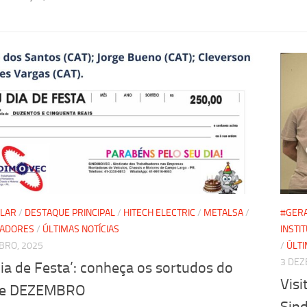
LLAR
/
DESTAQUE PRINCIPAL
/
HITECH ELECTRIC
/
METALSA
/
#GER
HADORES
/
ÚLTIMAS NOTÍCIAS
INSTI
BRO, 2025
/
ÚLTI
3 DEZ
ia de Festa’: conheça os sortudos do
Visi
de DEZEMBRO