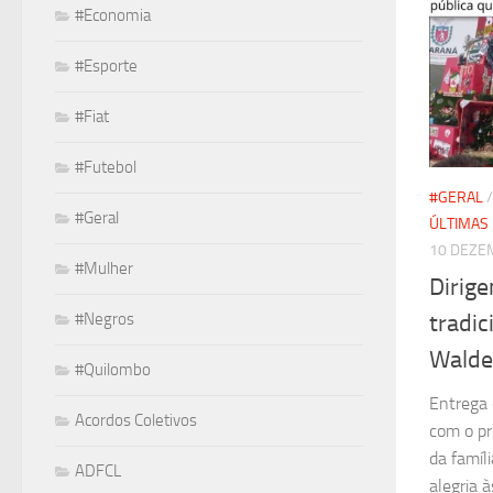
#Economia
#Esporte
#Fiat
#Futebol
#GERAL
#Geral
ÚLTIMAS 
10 DEZE
#Mulher
Dirig
tradic
#Negros
Walde
#Quilombo
Entrega 
Acordos Coletivos
com o pr
da famíl
ADFCL
alegria à