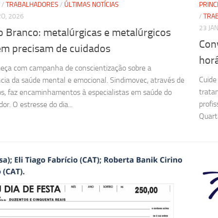
/
TRABALHADORES
/
ÚLTIMAS NOTÍCIAS
PRINC
RO, 2026
/
TRA
23 JA
o Branco: metalúrgicas e metalúrgicos
Con
m precisam de cuidados
horá
eça com campanha de conscientização sobre a
Cuide
cia da saúde mental e emocional. Sindimovec, através de
trata
s, faz encaminhamentos à especialistas em saúde do
profi
or. O estresse do dia...
Quarta