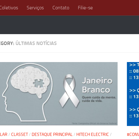
Coletivos
Serviços
Contato
Filie-se
EGORY:
ÚLTIMAS NOTÍCIAS
LLAR
/
CLASSET
/
DESTAQUE PRINCIPAL
/
HITECH ELECTRIC
/
#CON