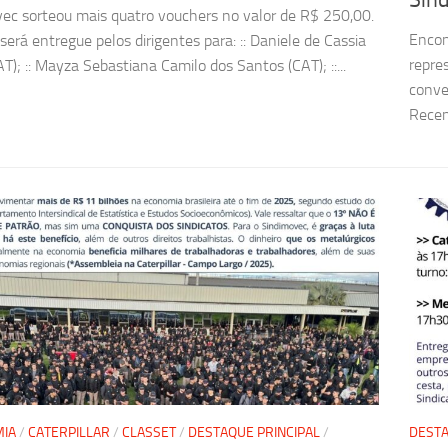
Sin
ec sorteou mais quatro vouchers no valor de R$ 250,00.
Encon
será entregue pelos dirigentes para: :: Daniele de Cassia
repre
AT); :: Mayza Sebastiana Camilo dos Santos (CAT); ::...
conve
Recen
IA
/
CATERPILLAR
/
CLASSET
/
DESTAQUE PRINCIPAL
/
DESTA