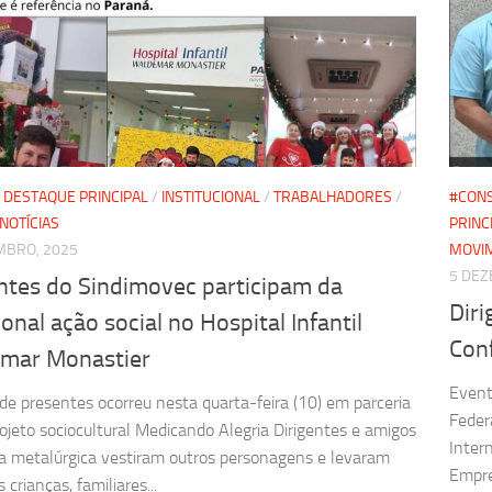
/
DESTAQUE PRINCIPAL
/
INSTITUCIONAL
/
TRABALHADORES
/
#CONS
NOTÍCIAS
PRINC
MBRO, 2025
MOVIM
5 DEZ
entes do Sindimovec participam da
Diri
ional ação social no Hospital Infantil
Con
mar Monastier
Event
de presentes ocorreu nesta quarta-feira (10) em parceria
Feder
ojeto sociocultural Medicando Alegria Dirigentes e amigos
Inter
ia metalúrgica vestiram outros personagens e levaram
Empre
s crianças, familiares...