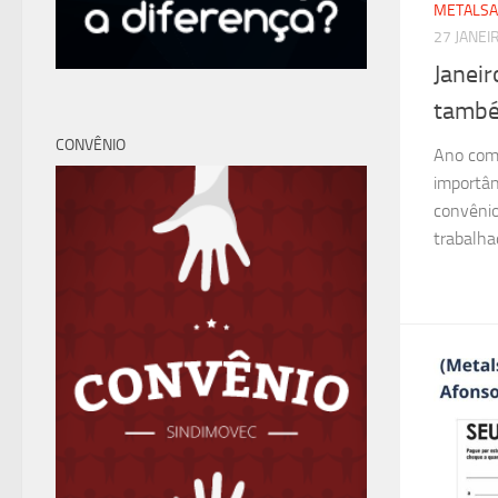
METALSA
27 JANEI
Janeir
també
CONVÊNIO
Ano com
importân
convênio
trabalhad