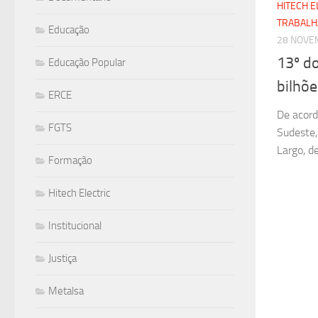
HITECH E
TRABAL
Educação
28 NOVE
13º do
Educação Popular
bilhõe
ERCE
De acord
FGTS
Sudeste,
Largo, d
Formação
Hitech Electric
Institucional
Justiça
Metalsa