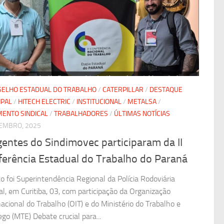
ELHO ESTADUAL DO TRABALHO
/
CATERPILLAR
/
DESTAQUE
IPAL
/
HITECH ELECTRIC
/
INSTITUCIONAL
/
METALSA
/
ENTO SINDICAL
/
TRABALHADORES
/
ÚLTIMAS NOTÍCIAS
EMBRO, 2025
gentes do Sindimovec participaram da II
ferência Estadual do Trabalho do Paraná
o foi Superintendência Regional da Polícia Rodoviária
al, em Curitiba, 03, com participação da Organização
nacional do Trabalho (OIT) e do Ministério do Trabalho e
go (MTE) Debate crucial para...