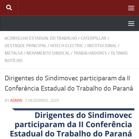
Skip to content
#CONSELHO ESTADUAL DO TRABALHO
/
CATERPILLAR
/
DESTAQUE PRINCIPAL
/
HITECH ELECTRIC
/
INSTITUCIONAL
/
METALSA
/
MOVIMENTO SINDICAL
/
TRABALHADORES
/
ÚLTIMAS
NOTÍCIAS
Dirigentes do Sindimovec participaram da II
Conferência Estadual do Trabalho do Paraná
BY
ADMIN
·
5 DEZEMBRO, 2025