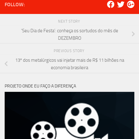
FOLLOW:
NEXT STORY
‘Seu Dia de Festa’: conheça os sortudos do mês de
DEZEMBRO
PREVIOUS STORY
13º dos metalúrgicos vai injetar mais de R$ 11 bilhões na
economia brasileira
PROJETO ONDE EU FAÇO A DIFERENÇA