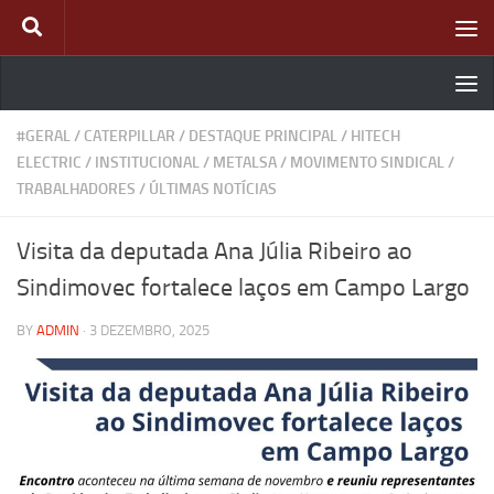
Skip to content
#GERAL
/
CATERPILLAR
/
DESTAQUE PRINCIPAL
/
HITECH
ELECTRIC
/
INSTITUCIONAL
/
METALSA
/
MOVIMENTO SINDICAL
/
TRABALHADORES
/
ÚLTIMAS NOTÍCIAS
Visita da deputada Ana Júlia Ribeiro ao
Sindimovec fortalece laços em Campo Largo
BY
ADMIN
·
3 DEZEMBRO, 2025