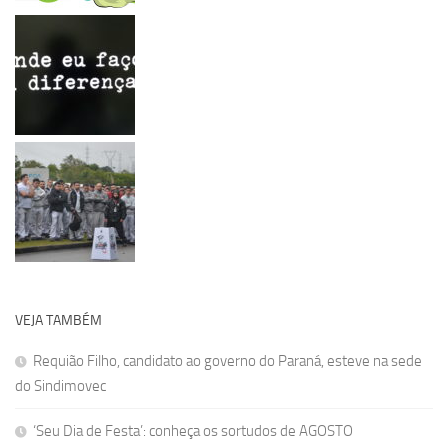
VEJA TAMBÉM
Requião Filho, candidato ao governo do Paraná, esteve na sede
do Sindimovec
‘Seu Dia de Festa’: conheça os sortudos de AGOSTO