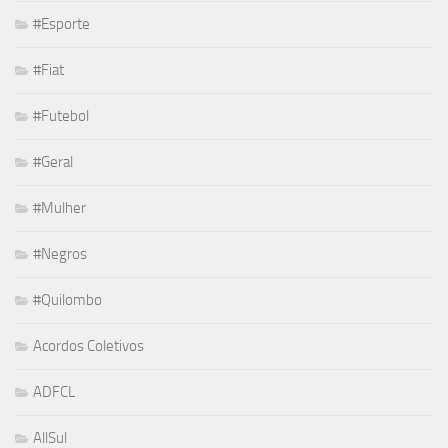
#Esporte
#Fiat
#Futebol
#Geral
#Mulher
#Negros
#Quilombo
Acordos Coletivos
ADFCL
AllSul