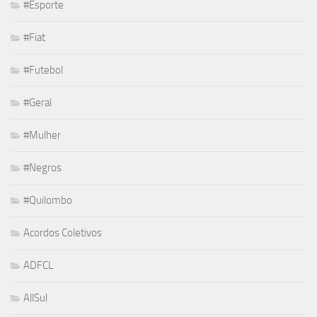
#Esporte
#Fiat
#Futebol
#Geral
#Mulher
#Negros
#Quilombo
Acordos Coletivos
ADFCL
AllSul