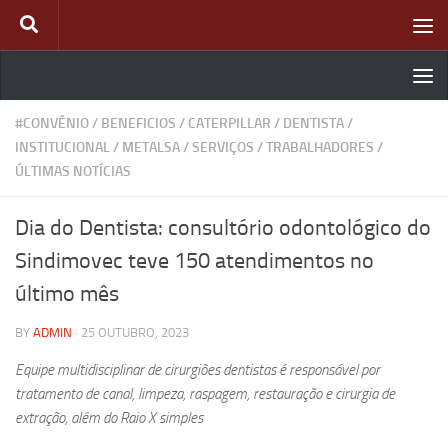
Skip to content
#CONVÊNIO
/
BENEFICIOS
/
CATERPILLAR
/
DENTISTA
/
INSTITUCIONAL
/
METALSA
/
SERVIÇOS
/
TRABALHADORES
/
ÚLTIMAS NOTÍCIAS
Dia do Dentista: consultório odontológico do
Sindimovec teve 150 atendimentos no
último mês
BY
ADMIN
·
25 OUTUBRO, 2023
Equipe multidisciplinar de cirurgiões dentistas é responsável por
tratamento de canal, limpeza, raspagem, restauração e cirurgia de
extração, além do Raio X simples