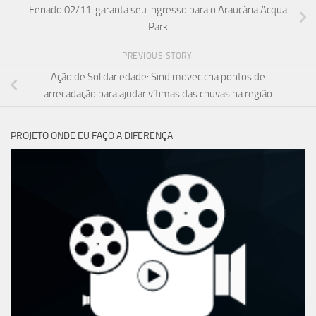
Feriado 02/11: garanta seu ingresso para o Araucária Acqua
Park
PREVIOUS STORY
Ação de Solidariedade: Sindimovec cria pontos de
arrecadação para ajudar vítimas das chuvas na região
PROJETO ONDE EU FAÇO A DIFERENÇA