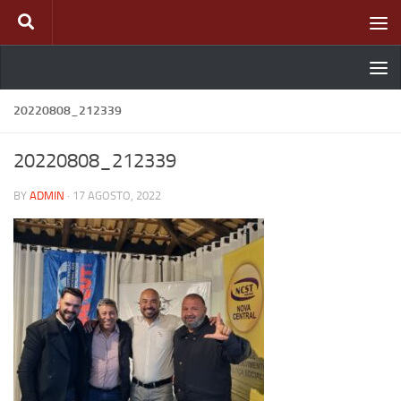
Skip to content
20220808_212339
20220808_212339
BY
ADMIN
·
17 AGOSTO, 2022