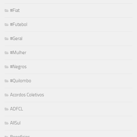
#Fiat
#Futebol
#Geral
#Mulher
#Negros
#Quilombo
Acordos Coletivos
ADFCL
AllSul
Beneficios