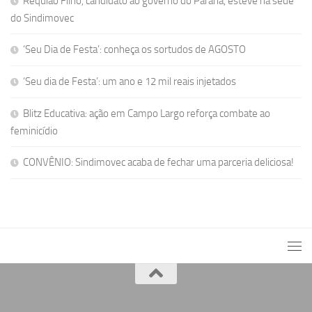
Requião Filho, candidato ao governo do Paraná, esteve na sede
do Sindimovec
‘Seu Dia de Festa’: conheça os sortudos de AGOSTO
‘Seu dia de Festa’: um ano e 12 mil reais injetados
Blitz Educativa: ação em Campo Largo reforça combate ao
feminicídio
CONVÊNIO: Sindimovec acaba de fechar uma parceria deliciosa!