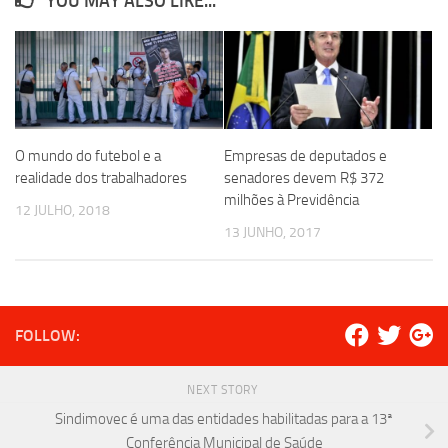
YOU MAY ALSO LIKE...
O mundo do futebol e a
Empresas de deputados e
realidade dos trabalhadores
senadores devem R$ 372
milhões à Previdência
12 JULHO, 2018
13 JUNHO, 2017
FOLLOW:
NEXT STORY
Sindimovec é uma das entidades habilitadas para a 13ª
Conferência Municipal de Saúde