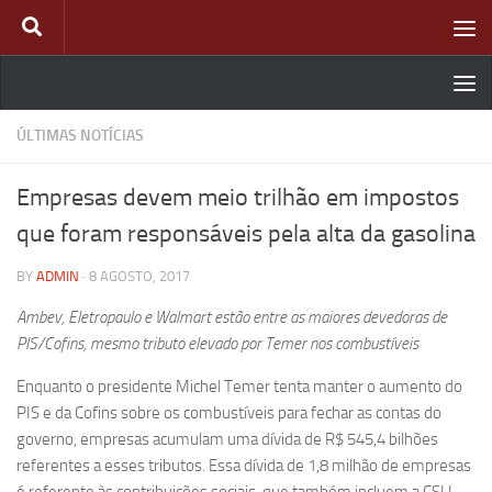
Skip to content
ÚLTIMAS NOTÍCIAS
Empresas devem meio trilhão em impostos
que foram responsáveis pela alta da gasolina
BY
ADMIN
·
8 AGOSTO, 2017
Ambev, Eletropaulo e Walmart estão entre as maiores devedoras de
PIS/Cofins, mesmo tributo elevado por Temer nos combustíveis
Enquanto o presidente Michel Temer tenta manter o aumento do
PIS e da Cofins sobre os combustíveis para fechar as contas do
governo, empresas acumulam uma dívida de R$ 545,4 bilhões
referentes a esses tributos. Essa dívida de 1,8 milhão de empresas