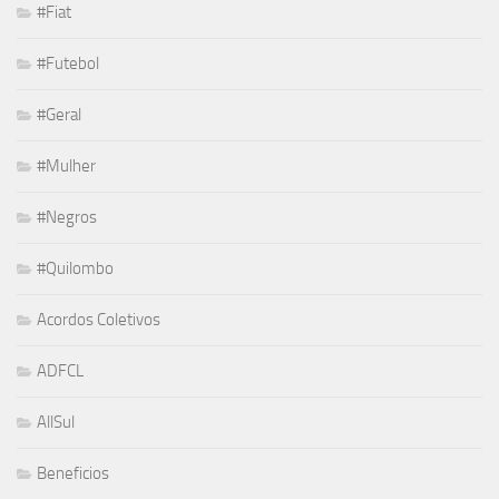
#Fiat
#Futebol
#Geral
#Mulher
#Negros
#Quilombo
Acordos Coletivos
ADFCL
AllSul
Beneficios