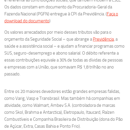
é referente às contribuições sociais, que também incluem a CSLL.
Os dados constam em documento da Procuradoria-Geral da
Fazenda Nacional (PGFN) entregue à CPI da Previdência. (
Faça o
download do documento
)
Os valores arrecadados por meio desses tributos vão para o
orçamento da Seguridade Social – que abrange a
Previdência
, a
saúde e a assistência social – e ajudam a financiar programas como
SUS, seguro-desemprego e abono salarial. O débito referente a
essas contribuições equivale a 30% de todas as dívidas de pessoas
e empresas com a União, que somavam R$ 1,8 trilhão no ano
passado.
Entre os 20 maiores devedores estão grandes empresas falidas,
como Varig, Vasp e Transbrasil. Mas também há companhias em
atividade, como Walmart, Ambev S.A. (controladora de marcas
como Skol, Brahma e Antarctica), Eletropaulo, Itaucard, Raízen
Combustíveis e Companhia Brasileira de Distribuição (dona do Pão
de Açúcar, Extra, Casas Bahia e Ponto Frio).