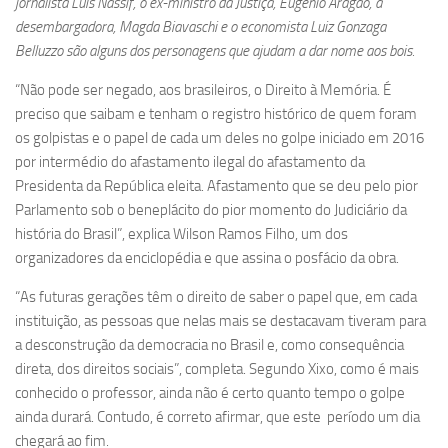
jornalista Luís Nassif, o ex-ministro da Justiça, Eugênio Aragão, a
desembargadora, Magda Biavaschi e o economista Luiz Gonzaga
Belluzzo são alguns dos personagens que ajudam a dar nome aos bois.
“Não pode ser negado, aos brasileiros, o Direito à Memória. É
preciso que saibam e tenham o registro histórico de quem foram
os golpistas e o papel de cada um deles no golpe iniciado em 2016
por intermédio do afastamento ilegal do afastamento da
Presidenta da República eleita. Afastamento que se deu pelo pior
Parlamento sob o beneplácito do pior momento do Judiciário da
história do Brasil”, explica Wilson Ramos Filho, um dos
organizadores da enciclopédia e que assina o posfácio da obra.
“As futuras gerações têm o direito de saber o papel que, em cada
instituição, as pessoas que nelas mais se destacavam tiveram para
a desconstrução da democracia no Brasil e, como consequência
direta, dos direitos sociais”, completa. Segundo Xixo, como é mais
conhecido o professor, ainda não é certo quanto tempo o golpe
ainda durará. Contudo, é correto afirmar, que este período um dia
chegará ao fim.