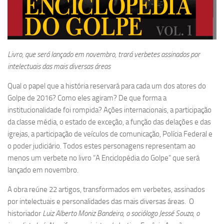
Livro, que será lançado em novembro, trará verbetes assinados por
intelectuais das mais diversas áreas
Qual o papel que a história reservará para cada um dos atores do
Golpe de 2016? Como eles agiram? De que forma a
institucionalidade foi rompida? Ações internacionais, a participação
da classe média, o estado de exceção, a função das delações e das
igrejas, a participação de veículos de comunicação, Polícia Federal e
o poder judiciário. Todos estes personagens representam ao
menos um verbete no livro “A Enciclopédia do Golpe” que será
lançado em novembro.
A obra reúne 22 artigos, transformados em verbetes, assinados
por intelectuais e personalidades das mais diversas áreas. O
historiador
Luiz Alberto Moniz Bandeira
, o sociólogo Jessé Souza, o