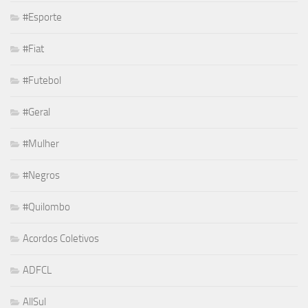
#Esporte
#Fiat
#Futebol
#Geral
#Mulher
#Negros
#Quilombo
Acordos Coletivos
ADFCL
AllSul