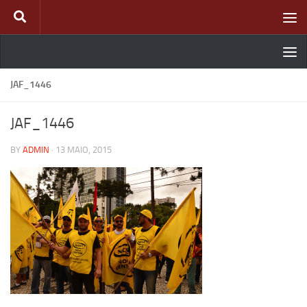
Skip to content
JAF_1446
JAF_1446
BY
ADMIN
·
13 MAIO, 2015