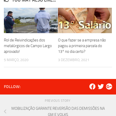
YOU MAY ALSO LIKE...
Rol de Reivindicações dos
O que fazer se a empresa não
metalúrgicos de Campo Largo
pagou a primeira parcela do
aprovado!
13° no dia certo?
5 MARÇO, 2020
3 DEZEMBRO, 2021
FOLLOW:
PREVIOUS STORY
MOBILIZAÇÃO GARANTE REVERSÃO DAS DEMISSÕES NA
GM E VOLKS