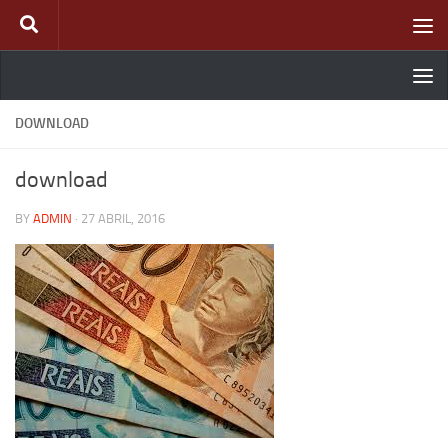
Skip to content
DOWNLOAD
download
BY
ADMIN
·
27 ABRIL, 2016