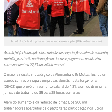
Acordo foi fechado após cinco rodadas de negociações (Wikimedia Commons)
Acordo foi fechado após cinco rodadas de negociações; além de aumento,
metalúrgicos terão participação nos lucros e pagamento anual extra
correspondente a 27,5% do salário mensal
O maior sindicato metalúrgico da Alemanha, o IG Mettal, fechou um
acordo com as principais empresas alemãs nesta terça-feira
(06/02) que prevê um aumento salarial de 4,3%, além de diminuir a
jornada de trabalho de 35 para 28 horas semanais.
Além do aumento e da redução de jornada, os 900 mil
trabalhadores abarcados pelo pacto terão participação nos lucros