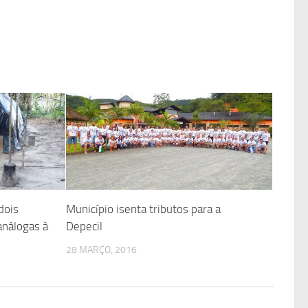
dois
Município isenta tributos para a
análogas à
Depecil
28 MARÇO, 2016