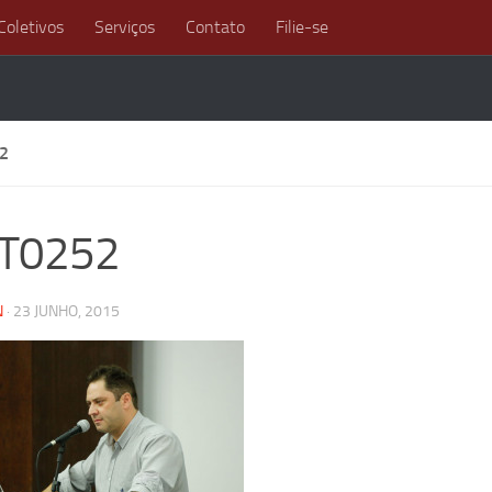
Coletivos
Serviços
Contato
Filie-se
2
LT0252
N
·
23 JUNHO, 2015