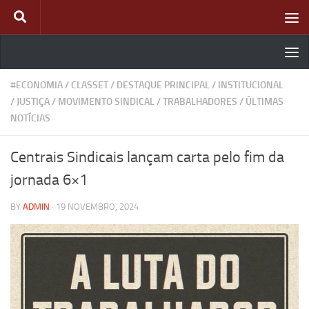
Skip to content
#ECONOMIA
/
CLASSET
/
DESTAQUE PRINCIPAL
/
INSTITUCIONAL
/
JUSTIÇA
/
MOVIMENTO SINDICAL
/
TRABALHADORES
/
ÚLTIMAS
NOTÍCIAS
Centrais Sindicais lançam carta pelo fim da
jornada 6×1
BY
ADMIN
·
19 NOVEMBRO, 2024