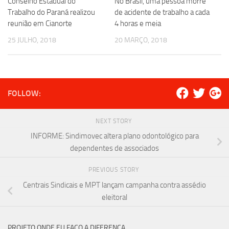
Conselho Estadual do
No Brasil, uma pessoa morre
Trabalho do Paraná realizou
de acidente de trabalho a cada
reunião em Cianorte
4 horas e meia
25 JULHO, 2018
20 MARÇO, 2018
FOLLOW:
NEXT STORY
INFORME: Sindimovec altera plano odontológico para
dependentes de associados
PREVIOUS STORY
Centrais Sindicais e MPT lançam campanha contra assédio
eleitoral
PROJETO ONDE EU FAÇO A DIFERENÇA