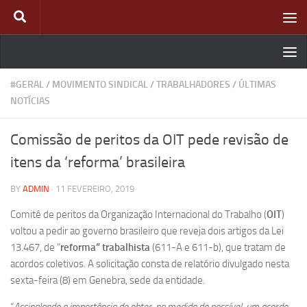
Skip to content
#GERAL
/
MOVIMENTO SINDICAL
/
TRABALHADORES
/
ÚLTIMAS
NOTÍCIAS
Comissão de peritos da OIT pede revisão de
itens da ‘reforma’ brasileira
BY
ADMIN
·
11 FEVEREIRO, 2019
Comitê de peritos da Organização Internacional do Trabalho (
OIT
)
voltou a pedir ao governo brasileiro que reveja dois artigos da Lei
13.467, de “
reforma” trabalhista
(611-A e 611-b), que tratam de
acordos coletivos. A solicitação consta de relatório divulgado nesta
sexta-feira (8) em Genebra, sede da entidade.