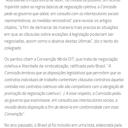
“
Assinalando a importância de obter, na medida do possível, um acordo
tripartite sobre as regras básicas de negociação coletiva, a Comissão
pede ao governo que adote, em consulta com os interlocutores sociais
representativos, as medidas necessárias
” para revisar os artigos
citados, “a fim de demarcar de maneira mais precisa as situações
em que as cláusulas sobre exceções à legislação poderiam ser
negociadas, assim como o alcance destas últimas”, diz o texto do
colegiado.
Os peritos citam a Convenção 98 da OIT, que trata de negociação
coletiva e liberdade de sindicalização, ratificada pelo Brasil. “
A
Comissão lembrou que as disposições legislativas que permitem que os
contratos individuais de trabalho contenham cláusulas contrárias àquelas
contidas nos contratos coletivos não são compatíveis com a obrigação de
promoção da negociação coletiva (…). A esse respeito, a Comissão pediu
ao governo que examinasse, em consulta aos interlocutores sociais, a
revisão desta disposição a fim de deixá-la em conformidade com essa
Convenção”.
No ano passado, o Brasil já foi incluído em uma lista, elaborada pela