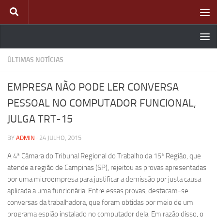
Skip to content
ÚLTIMAS NOTÍCIAS
EMPRESA NÃO PODE LER CONVERSA
PESSOAL NO COMPUTADOR FUNCIONAL,
JULGA TRT-15
BY
ADMIN
·
24 JULHO, 2015
A 4ª Câmara do Tribunal Regional do Trabalho da 15ª Região, que
atende a região de Campinas (SP), rejeitou as provas apresentadas
por uma microempresa para justificar a demissão por justa causa
aplicada a uma funcionária. Entre essas provas, destacam-se
conversas da trabalhadora, que foram obtidas por meio de um
programa espião instalado no computador dela. Em razão disso, o