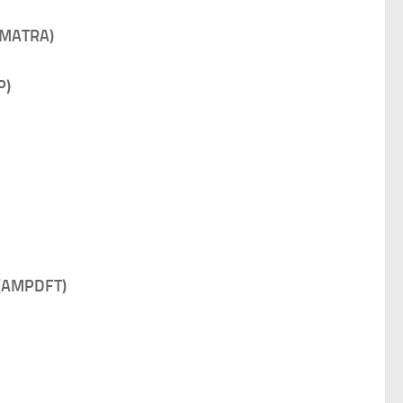
NAMATRA)
P)
s (AMPDFT)