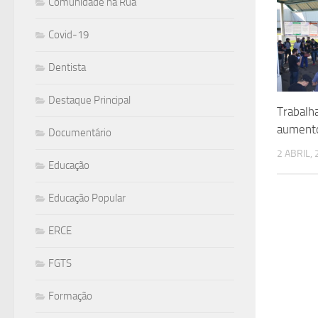
Comunidade na Rua
Covid-19
Dentista
Destaque Principal
Trabalh
aumento
Documentário
2 ABRIL,
Educação
Educação Popular
ERCE
FGTS
Formação