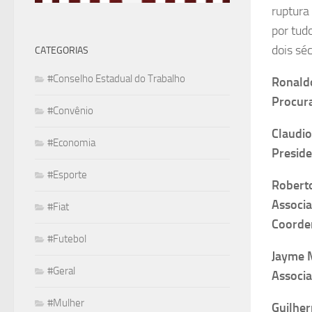
ruptura
por tud
dois sé
CATEGORIAS
#Conselho Estadual do Trabalho
Ronald
Procur
#Convênio
Claudi
#Economia
Preside
#Esporte
Robert
Associa
#Fiat
Coorden
#Futebol
Jayme M
#Geral
Associa
#Mulher
Guilher