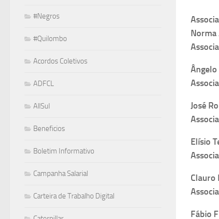
#Negros
Associa
Norma A
#Quilombo
Associ
Acordos Coletivos
Ângelo 
Associa
ADFCL
José Ro
AllSul
Associa
Beneficios
Elísio 
Boletim Informativo
Associa
Campanha Salarial
Clauro 
Associa
Carteira de Trabalho Digital
Fábio F
Caterpillar