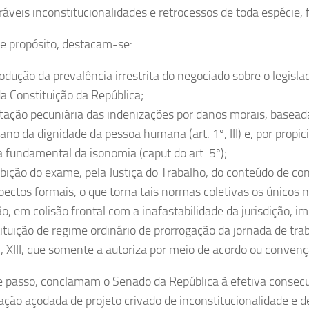
aráveis inconstitucionalidades e retrocessos de toda espécie, 
se propósito, destacam-se:
rodução da prevalência irrestrita do negociado sobre o legisl
da Constituição da República;
itação pecuniária das indenizações por danos morais, baseada
ano da dignidade da pessoa humana (art. 1º, III) e, por propic
a fundamental da isonomia (caput do art. 5º);
ibição do exame, pela Justiça do Trabalho, do conteúdo de co
pectos formais, o que torna tais normas coletivas os únicos 
ão, em colisão frontal com a inafastabilidade da jurisdição, im
tituição de regime ordinário de prorrogação da jornada de tr
7º, XIII, que somente a autoriza por meio de acordo ou convenç
e passo, conclamam o Senado da República à efetiva consecu
ação açodada de projeto crivado de inconstitucionalidade e d