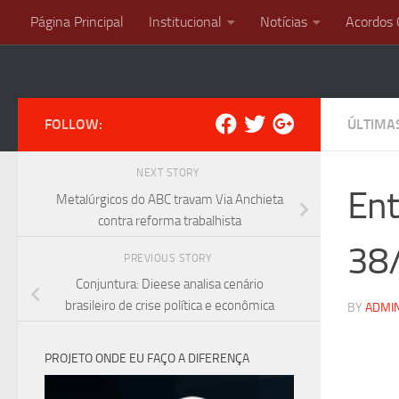
Página Principal
Institucional
Notícias
Acordos 
Skip to content
FOLLOW:
ÚLTIMA
NEXT STORY
Ent
Metalúrgicos do ABC travam Via Anchieta
contra reforma trabalhista
38
PREVIOUS STORY
Conjuntura: Dieese analisa cenário
brasileiro de crise política e econômica
BY
ADMI
PROJETO ONDE EU FAÇO A DIFERENÇA