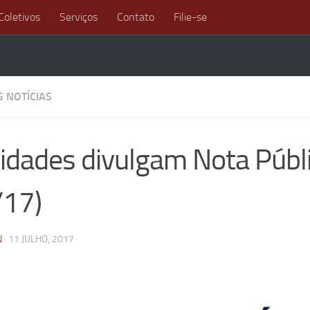
Coletivos
Serviços
Contato
Filie-se
S NOTÍCIAS
idades divulgam Nota Públi
/17)
N
·
11 JULHO, 2017