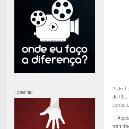
As Enti
CONVÊNIO
do PLC 
sentido
1. Açod
tramita