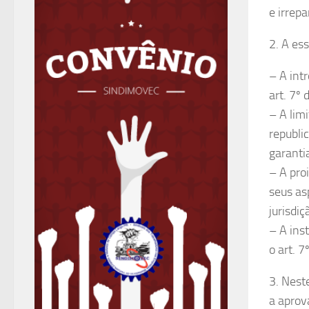
e irrep
2. A es
– A int
art. 7º 
– A lim
republic
garanti
– A pro
seus as
jurisdiç
– A ins
o art. 
3. Nest
a aprov