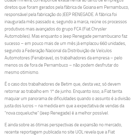
cidade mineira, corresponde exatamente ao tanto de empregos
diretos que foram gerados pela fábrica de Goiana em Pernambuco,
responsável pela fabricação do JEEP RENEGADE. A fábrica foi
inaugurada mês passado e, segundo a marca, reúne os processos
produtivos mais avançados do grupo FCA (Fiat Chrysler
Automobiles). Mas enquanto o Jeep Renegade pernambucano faz
sucesso – em pouco mais de um mês já emplacou 660 unidades,
segundo a Federação Nacional da Distribuição de Veículos
Automotores (Fenabrave), os trabalhadores da empresa – pelo
menos os de fora de Pernambuco – não podem desfrutar do
mesmo otimismo.
É o caso dos trabalhadores de Betim que, desta vez, só devem
retornar ao trabalho em 1º de junho. Enquanto isso, a Fiat tenta
maquiar um panorama de dificuldades quando o assunto é a divisão
justa dos lucros – na medida em que a expectativa de vendas da
“nova coqueluche” (Jeep Renegade) é a melhor possível.
E ainda sobre as ótimas perspectivas de expansão no mercado,
recente reportagem publicada no site UOL revela que a Fiat