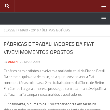
Skip to content
CLASSET
/
MAIO - 2015
/
ÚLTIMAS NOTÍCIAS
FÁBRICAS E TRABALHADORES DA FIAT
VIVEM MOMENTOS OPOSTOS
BY
ADMIN
·
20 MAIO, 2015
Cenários bem distintos envolvem a realidade atual da Fiat no Brasil.
Na primeira quinzena de maio, pela quarta vez no ano, a Fiat
concedeu férias coletivas a 2 mil trabalhadores da fábrica de Betim.
Em Campo Largo, a empresa prossegue com sua incansável política
de “cozinhar” a campanha salarial dos trabalhadores.
Curiosamente, o número de 2 mil trabalhadores em férias na