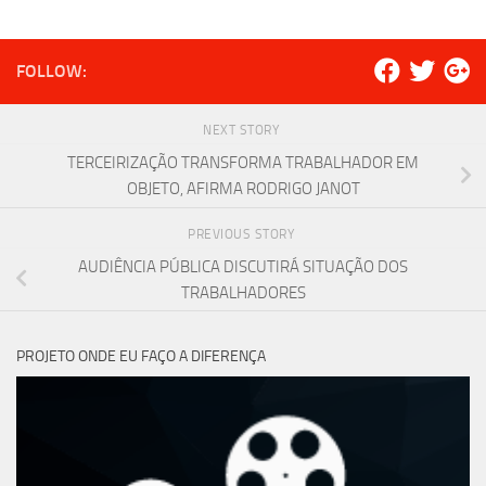
FOLLOW:
NEXT STORY
TERCEIRIZAÇÃO TRANSFORMA TRABALHADOR EM
OBJETO, AFIRMA RODRIGO JANOT
PREVIOUS STORY
AUDIÊNCIA PÚBLICA DISCUTIRÁ SITUAÇÃO DOS
TRABALHADORES
PROJETO ONDE EU FAÇO A DIFERENÇA