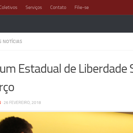
Coletivos
Serviços
Contato
Filie-se
S NOTÍCIAS
um Estadual de Liberdade S
rço
N
·
26 FEVEREIRO, 2018