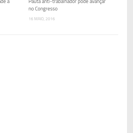
ade a
Pauta anti-trabalhador pode avançar
no Congresso
16 MAIO, 2016