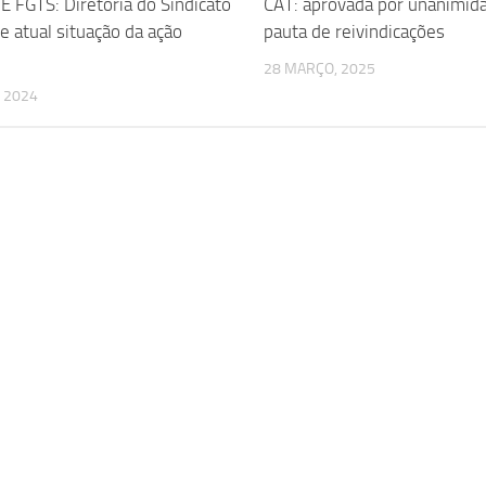
 FGTS: Diretoria do Sindicato
CAT: aprovada por unanimid
e atual situação da ação
pauta de reivindicações
28 MARÇO, 2025
, 2024