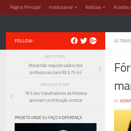
Página Principal
Institucional
Notícias
Acordos 
Skip to content
FOLLOW:
ÚLTIMA
NEXT STORY
Fór
Maranhão reajusta salário dos
professores para R$ 5,75 mil
ma
PREVIOUS STORY
78 % dos trabalhadores da Metalsa
aprovam contribuição sindical
BY
ADMI
PROJETO ONDE EU FAÇO A DIFERENÇA