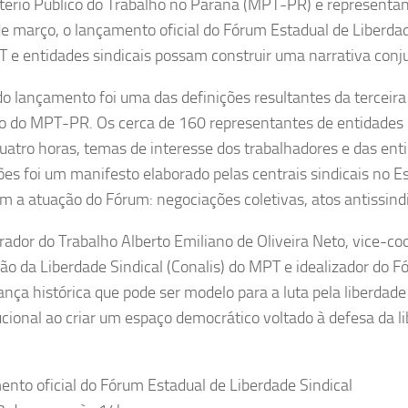
tério Público do Trabalho no Paraná (MPT-PR) e representan
de março, o lançamento oficial do Fórum Estadual de Liberdad
 e entidades sindicais possam construir uma narrativa conju
do lançamento foi uma das definições resultantes da terceira 
io do MPT-PR. Os cerca de 160 representantes de entidades 
uatro horas, temas de interesse dos trabalhadores e das ent
ões foi um manifesto elaborado pelas centrais sindicais no E
m a atuação do Fórum: negociações coletivas, atos antissindi
rador do Trabalho Alberto Emiliano de Oliveira Neto, vice-c
o da Liberdade Sindical (Conalis) do MPT e idealizador do Fó
ança histórica que pode ser modelo para a luta pela liberdad
ucional ao criar um espaço democrático voltado à defesa da lib
nto oficial do Fórum Estadual de Liberdade Sindical