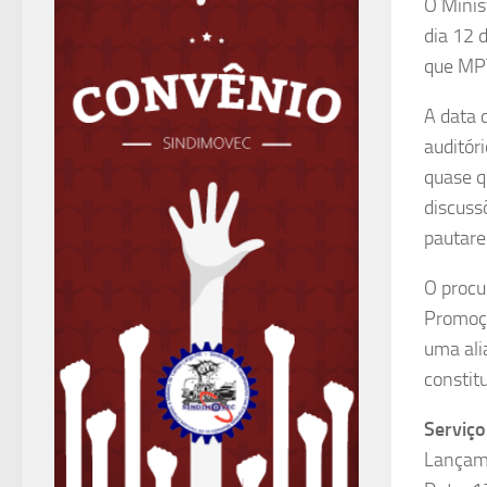
O Minis
dia 12 
que MPT
A data 
auditór
quase q
discuss
pautare
O procu
Promoçã
uma ali
constit
Serviço
Lançame