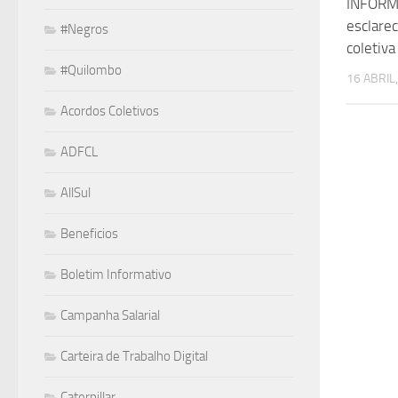
INFORME
esclarec
#Negros
coletiva
#Quilombo
16 ABRIL
Acordos Coletivos
ADFCL
AllSul
Beneficios
Boletim Informativo
Campanha Salarial
Carteira de Trabalho Digital
Caterpillar