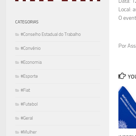
Data: 1
Local: 
O event
CATEGORIAS
#Conselho Estadual do Trabalho
Por As
#Convênio
#Economia
YOU
#Esporte
#Fiat
#Futebol
#Geral
#Mulher