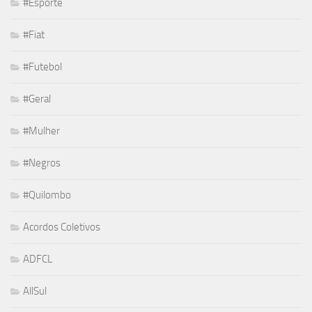
#Esporte
#Fiat
#Futebol
#Geral
#Mulher
#Negros
#Quilombo
Acordos Coletivos
ADFCL
AllSul