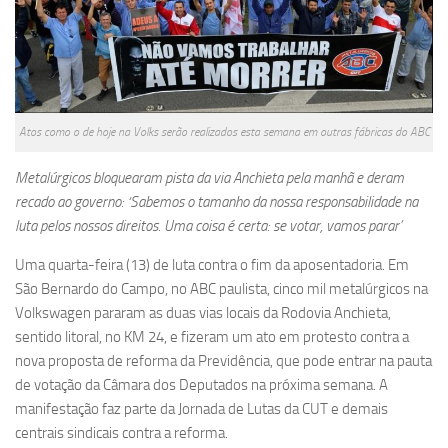
Atos como o de hoje na Volks serão realizados esta semana em outras fábricas do ABC
Metalúrgicos bloquearam pista da via Anchieta pela manhã e deram
recado ao governo: ‘Sabemos o tamanho da nossa responsabilidade na
luta pelos nossos direitos. Uma coisa é certa: se votar, vamos parar’
Uma quarta-feira (13) de luta contra o fim da aposentadoria. Em
São Bernardo do Campo, no ABC paulista, cinco mil metalúrgicos na
Volkswagen pararam as duas vias locais da Rodovia Anchieta,
sentido litoral, no KM 24, e fizeram um ato em protesto contra a
nova proposta de reforma da Previdência, que pode entrar na pauta
de votação da Câmara dos Deputados na próxima semana. A
manifestação faz parte da Jornada de Lutas da CUT e demais
centrais sindicais contra a reforma.